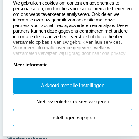
We gebruiken cookies om content en advertenties te
Kantoorstempels.nl
personaliseren, om functies voor social media te bieden en
om ons websiteverkeer te analyseren. Ook delen we
Over ons
informatie over uw gebruik van onze site met onze
partners voor social media, adverteren en analyse. Deze
Kantoorstempels.nl
Bedrijfsgegevens
partners kunnen deze gegevens combineren met andere
Quinten Matsyslaan
informatie die u aan ze heeft verstrekt of die ze hebben
Extra informatie
35
verzameld op basis van uw gebruik van hun services.
5642 JC Eindhoven
Voor meer informatie over de gegevens welke wij
Onze vacatures
verzamelen verwijzen wij u graag door naar ons privacy
Nederland
statement.
Meer informatie
9
2377 beoordelingen
Akkoord met alle instellingen
Zakelijk:
Klantenservice:
Niet essentiële cookies weigeren
Aanvraag op maat
Contact opnemen
Instellingen wijzigen
Betaling &
Veel gestelde vragen
Verzending
Retourneren