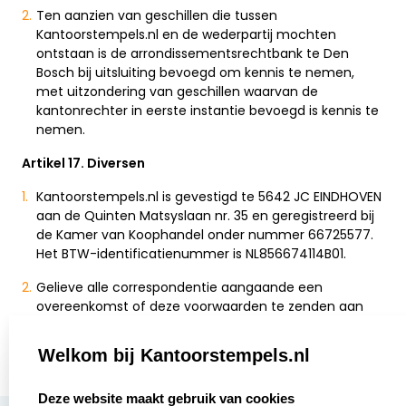
Ten aanzien van geschillen die tussen
Kantoorstempels.nl en de wederpartij mochten
ontstaan is de arrondissementsrechtbank te Den
Bosch bij uitsluiting bevoegd om kennis te nemen,
met uitzondering van geschillen waarvan de
kantonrechter in eerste instantie bevoegd is kennis te
nemen.
Artikel 17. Diversen
Kantoorstempels.nl is gevestigd te 5642 JC EINDHOVEN
aan de Quinten Matsyslaan nr. 35 en geregistreerd bij
de Kamer van Koophandel onder nummer 66725577.
Het BTW-identificatienummer is NL856674114B01.
Gelieve alle correspondentie aangaande een
overeenkomst of deze voorwaarden te zenden aan
Kantoorstempels.nl Postbus 341, 5600 AH Eindhoven.
Welkom bij Kantoorstempels.nl
select language
Deze website maakt gebruik van cookies
Over