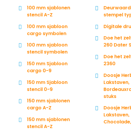
100 mm sjablonen
Deurwaard
stencil A-Z
stempel typ
100 mm sjabloon
Digitale dr
cargo symbolen
Doe het zelf
100 mm sjabloon
260 Dater 
stencil symbolen
Doe het zel
150 mm Sjabloon
2360
cargo 0-9
Doosje Her
150 mm Sjabloon
Lakstaven,
stencil 0-9
Bordeauxro
stuks
150 mm sjablonen
cargo A-Z
Doosje Her
Lakstaven,
150 mm sjablonen
Chocolade,
stencil A-Z