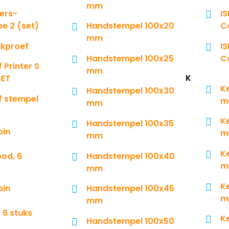
mm
ers-
I
e 2 (set)
Handstempel 100x20
Co
mm
ukproef
I
Handstempel 100x25
C
 Printer S
mm
K
SET
K
Handstempel 100x30
f stempel
m
mm
K
Handstempel 100x35
bin
m
mm
K
od, 6
Handstempel 100x40
m
mm
K
bin
Handstempel 100x45
m
mm
 6 stuks
K
Handstempel 100x50