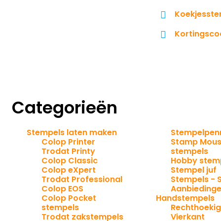
Koekjesste
Kortingsco
Categorieën
Stempels laten maken
Stempelpen
Colop Printer
Stamp Mou
Trodat Printy
stempels
Colop Classic
Hobby stem
Colop eXpert
Stempel juf
Trodat Professional
Stempels - S
Colop EOS
Aanbieding
Colop Pocket
Handstempels
stempels
Rechthoeki
Trodat zakstempels
Vierkant