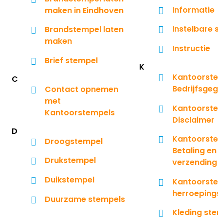
Informatie
maken in Eindhoven
Instelbare
Brandstempel laten
maken
Instructie
Brief stempel
K
Kantoorst
C
Bedrijfsge
Contact opnemen
met
Kantoorst
Kantoorstempels
Disclaimer
D
Kantoorste
Droogstempel
Betaling en
Drukstempel
verzending
Duikstempel
Kantoorste
herroeping
Duurzame stempels
Kleding st