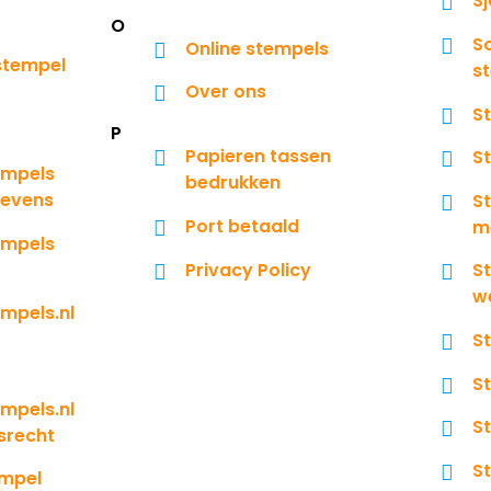
S
O
S
Online stempels
 stempel
s
Over ons
S
P
Papieren tassen
S
empels
bedrukken
gevens
S
Port betaald
m
empels
Privacy Policy
S
w
mpels.nl
S
S
mpels.nl
S
srecht
S
empel