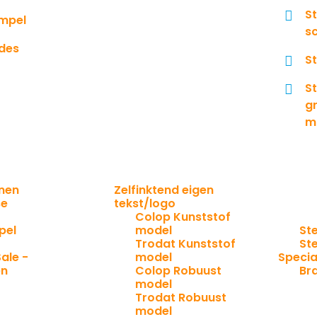
S
mpel
s
des
S
St
gr
m
nen
Zelfinktend eigen
se
tekst/logo
Colop Kunststof
pel
model
St
Trodat Kunststof
St
ale -
model
Specia
en
Colop Robuust
Br
model
g
Trodat Robuust
model