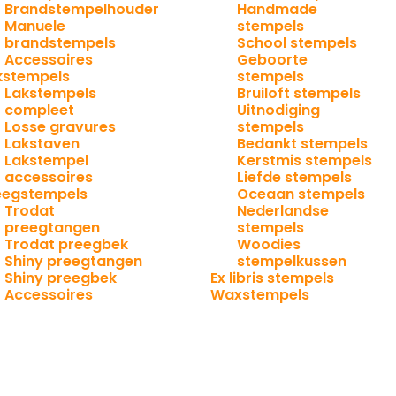
Brandstempelhouder
Handmade
Manuele
stempels
brandstempels
School stempels
Accessoires
Geboorte
kstempels
stempels
Lakstempels
Bruiloft stempels
compleet
Uitnodiging
Losse gravures
stempels
Lakstaven
Bedankt stempels
Lakstempel
Kerstmis stempels
accessoires
Liefde stempels
eegstempels
Oceaan stempels
Trodat
Nederlandse
preegtangen
stempels
Trodat preegbek
Woodies
Shiny preegtangen
stempelkussen
Shiny preegbek
Ex libris stempels
Accessoires
Waxstempels