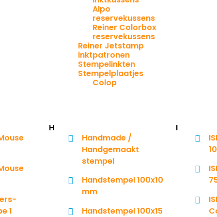
Alpo
reservekussens
Reiner Colorbox
reservekussens
Reiner Jetstamp
inktpatronen
Stempelinkten
Stempelplaatjes
Colop
H
I
 Mouse
Handmade /
I
Handgemaakt
1
stempel
 Mouse
I
Handstempel 100x10
7
mm
ers-
I
e 1
Handstempel 100x15
Co