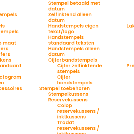
Stempel betaald met
datum
tempels
Zelfinktend alleen
datum
ls
Handstempels eigen
La
tempels
tekst/logo
Handstempels
p maat
standaard teksten
ters
Handstempels alleen
jfers
datum
ekens
Cijferbandstempels
tandaard
Cijfer zelfinktende
Pr
stempels
ictogram
Cijfer
en
handstempels
cessoires
Stempel toebehoren
s
Stempelkussens
Reservekussens
Colop
reservekussens /
inktkussens
Trodat
reservekussens /
inktkussens