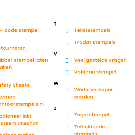
T
R-code stempel
Tekststempels
Trodat stempels
etourneren
V
ubber stempel laten
Veel gestelde vragen
aken
Voldaan stempel
W
afety Sheets
Wederverkoper
itemap
worden
antoorstempels.nl
Z
Zegel stempel
abloneer inkt
ysteem oneshot
Zelfinktende
stempels