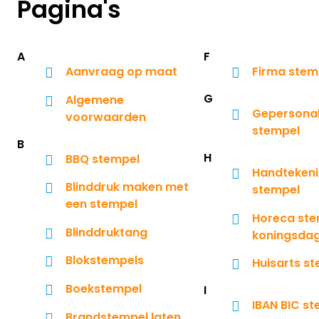
Pagina's
A
F
Aanvraag op maat
Firma stem
G
Algemene
Gepersonal
voorwaarden
stempel
B
H
BBQ stempel
Handteken
Blinddruk maken met
stempel
een stempel
Horeca ste
Blinddruktang
koningsda
Blokstempels
Huisarts s
Boekstempel
I
IBAN BIC s
Brandstempel laten