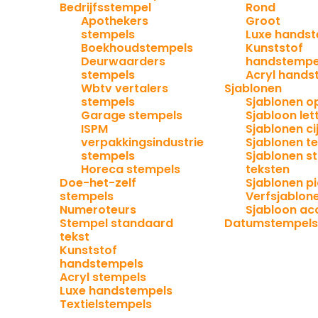
Bedrijfsstempel
Rond
Apothekers
Groot
stempels
Luxe hands
Boekhoudstempels
Kunststof
Deurwaarders
handstempe
stempels
Acryl hands
Wbtv vertalers
Sjablonen
stempels
Sjablonen o
Garage stempels
Sjabloon let
ISPM
Sjablonen ci
verpakkingsindustrie
Sjablonen t
stempels
Sjablonen s
Horeca stempels
teksten
Doe-het-zelf
Sjablonen p
stempels
Verfsjablon
Numeroteurs
Sjabloon ac
Stempel standaard
Datumstempel
tekst
Kunststof
handstempels
Acryl stempels
Luxe handstempels
Textielstempels