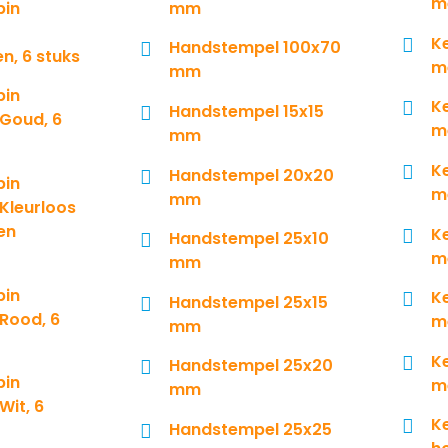
m
bin
mm
K
Handstempel 100x70
n, 6 stuks
m
mm
bin
K
Handstempel 15x15
 Goud, 6
m
mm
K
Handstempel 20x20
bin
m
mm
Kleurloos
gen
K
Handstempel 25x10
m
mm
bin
K
Handstempel 25x15
 Rood, 6
m
mm
K
Handstempel 25x20
bin
m
mm
Wit, 6
K
Handstempel 25x25