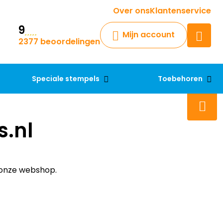
Over ons
Klantenservice
Veelgestelde vragen
9
Krijg een antwoord op uw vraag
Mijn account
2377 beoordelingen
Chatbot
Chat 24/7 met onze chatbot
voor hulp
Speciale stempels
Toebehoren
Contact
.nl
 onze webshop.