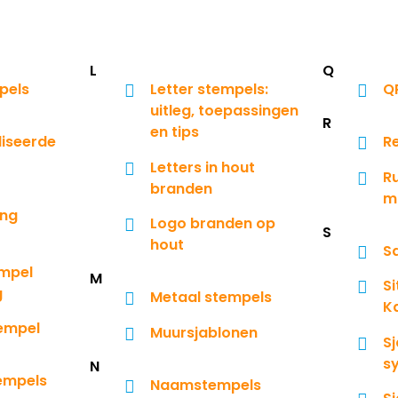
L
Q
pels
Letter stempels:
Q
uitleg, toepassingen
R
en tips
iseerde
R
Letters in hout
R
branden
m
ing
Logo branden op
S
hout
S
mpel
M
S
g
Metaal stempels
K
tempel
Muursjablonen
Sj
s
N
tempels
Naamstempels