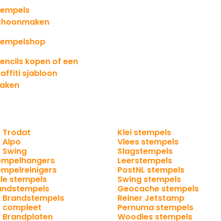
tempels
choonmaken
tempelshop
encils kopen of een
affiti sjabloon
aken
Trodat
Klei stempels
Alpo
Vlees stempels
Swing
Slagstempels
empelhangers
Leerstempels
empelreinigers
PostNL stempels
le stempels
Swing stempels
andstempels
Geocache stempels
Brandstempels
Reiner Jetstamp
compleet
Pernuma stempels
Brandplaten
Woodies stempels