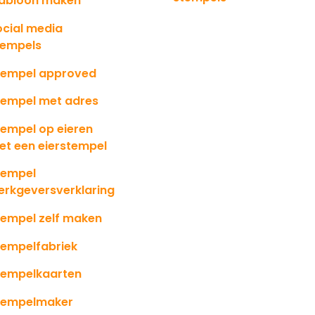
jabloon maken
ocial media
tempels
tempel approved
tempel met adres
tempel op eieren
et een eierstempel
tempel
erkgeversverklaring
tempel zelf maken
tempelfabriek
tempelkaarten
tempelmaker