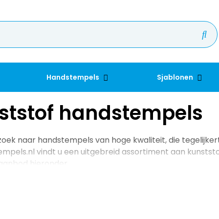
Handstempels
Sjablonen
ststof handstempels
zoek naar handstempels van hoge kwaliteit, die tegelijkert
mpels.nl vindt u een uitgebreid assortiment aan kunstst
 aanbod hieronder.