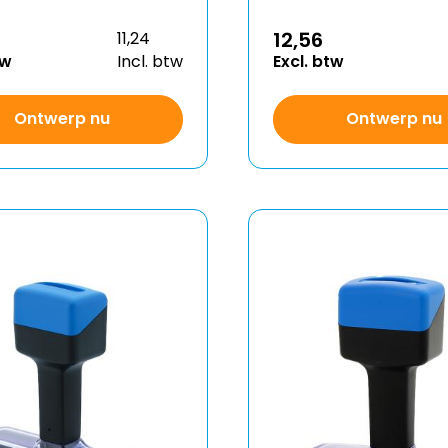
12,56
11,24
tw
Incl. btw
Excl. btw
Ontwerp nu
Ontwerp nu