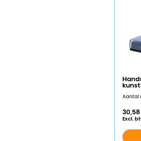
Hand
kunst
Aantal 
30,58
Excl. b