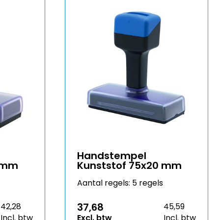
Handstempel
0 mm
Kunststof 75x20 mm
Aantal regels: 5 regels
37,68
42,28
45,59
Incl. btw
Excl. btw
Incl. btw