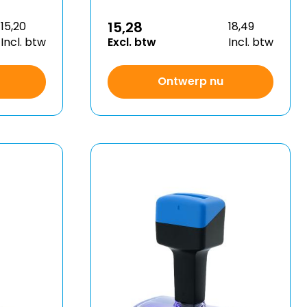
15,28
15,20
18,49
Incl. btw
Excl. btw
Incl. btw
Ontwerp nu