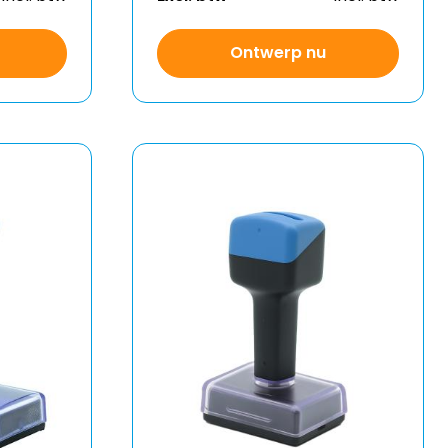
Ontwerp nu