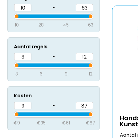
-
10
28
45
63
Aantal regels
-
3
6
9
12
Kosten
-
Hand
€9
€35
€61
€87
Kunst
Aantal 