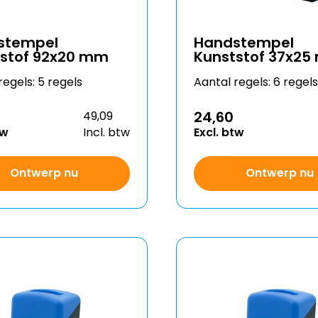
stempel
Handstempel
stof 92x20 mm
Kunststof 37x2
regels: 5 regels
Aantal regels: 6 regels
24,60
49,09
tw
Incl. btw
Excl. btw
Ontwerp nu
Ontwerp nu