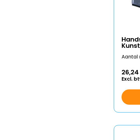
Hand
Kunst
Aantal 
26,24
Excl. b