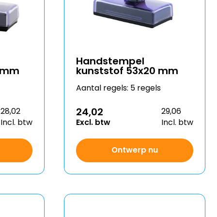
Handstempel
0 mm
kunststof 53x20 mm
Aantal regels: 5 regels
24,02
28,02
29,06
Incl. btw
Excl. btw
Incl. btw
Ontwerp nu