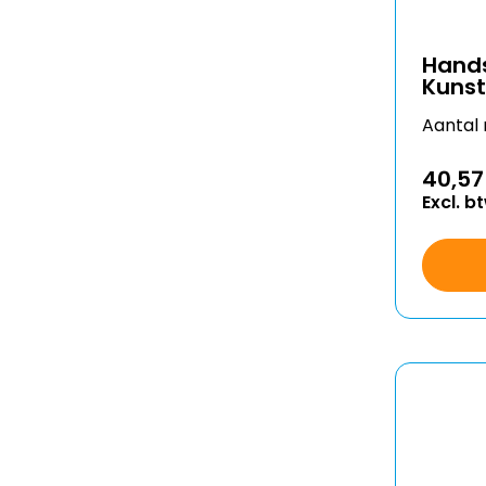
Hand
Kunst
Aantal 
40,57
Excl. b