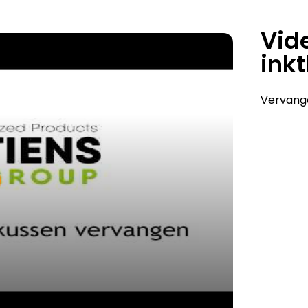
Vide
ink
Vervang