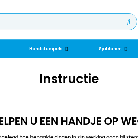
Handstempels
Sjablonen
Instructie
ELPEN U EEN HANDJE OP W
itgelegd hoe bepaalde dingen in zijn werking gaan bij ste