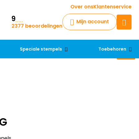
Krijg een antwoord op uw vraag
Over ons
Klantenservice
9
Chatbot
Mijn account
2377 beoordelingen
Chat 24/7 met onze chatbot
voor hulp
Contact
Speciale stempels
Toebehoren
EG
mpels.