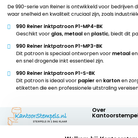
De 990-serie van Reiner is ontwikkeld voor bedrijven 
waar snelheid en kwaliteit cruciaal zijn, zoals industr
990 Reiner inktpatroon P1-MP4-BK
Geschikt voor
glas, metaal
en
plastic
, biedt dit
990 Reiner inktpatroon P1-MP3-BK
Dit patroon is speciaal ontworpen voor
metaal
e
en snel drogende inkt essentieel zijn.
990 Reiner inktpatroon P1-S-BK
Dit patroon is ideaal voor
papier
en
karton
en zorg
etiketten die een professionele uitstraling vereisen
Over
Kantoorstempel
Over ons