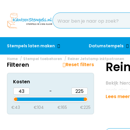
Stempels laten maken
Datumstempels
Home
Stempel toebehoren
Reiner Jetstamp inktpatronen
Rei
Filteren
Reset filters
Kosten
Bekijk hie
zoals glas,
-
Lees meer
€43
€104
€165
€225