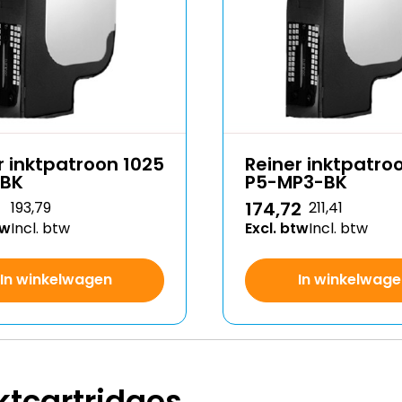
r inktpatroon 1025
Reiner inktpatro
-BK
P5-MP3-BK
174,72
193,79
211,41
tw
Incl. btw
Excl. btw
Incl. btw
In winkelwagen
In winkelwage
ktcartridges