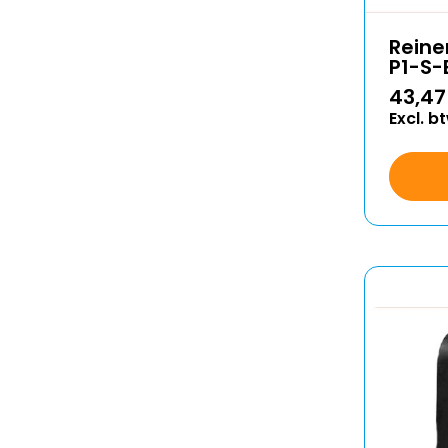
Reine
P1-S-
43,47
Excl. b