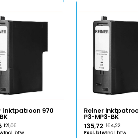
r inktpatroon 970
Reiner inktpatro
-BK
P3-MP3-BK
5
135,72
121,06
164,22
tw
Incl. btw
Excl. btw
Incl. btw