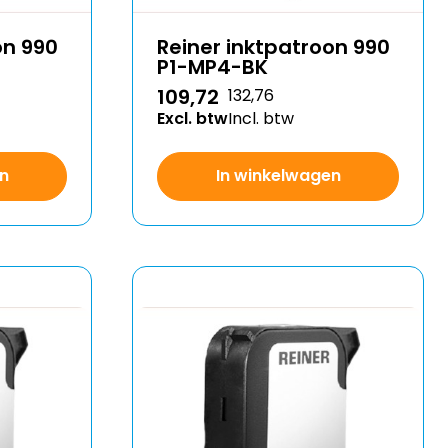
on 990
Reiner inktpatroon 990
P1-MP4-BK
109,72
132,76
Excl. btw
Incl. btw
n
In winkelwagen