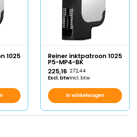
on 1025
Reiner inktpatroon 1025
P5-MP4-BK
225,16
272,44
Excl. btw
Incl. btw
n
In winkelwagen