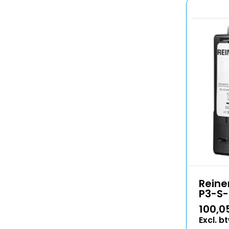
Reine
P3-S
100,0
Excl. b