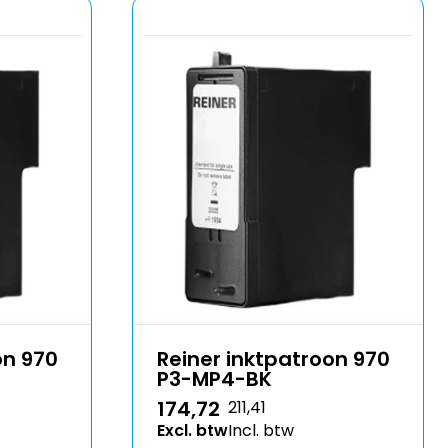
on 970
Reiner inktpatroon 970
P3-MP4-BK
174,72
211,41
Excl. btw
Incl. btw