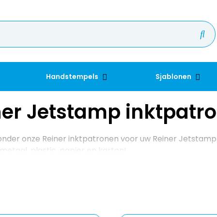
Handstempels
Sjablonen
ner Jetstamp inktpatr
ronder onze Reiner inktpatronen voor uw Reiner Jetstamp
 metaal, plastic, papier en karton!