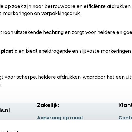
die op zoek zijn naar betrouwbare en efficiënte afdrukken
iële markeringen en verpakkingsdruk.
 patroon uitstekende hechting en zorgt voor heldere en 
n
plastic
en biedt sneldrogende en slijtvaste markeringen
t voor scherpe, heldere afdrukken, waardoor het een ui
.
Zakelijk:
Klan
s.nl
Aanvraag op maat
Cont
Betaling & Verzending
Veel 