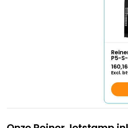
Reine
P5-S
160,16
Excl. b
Onze Reiner Jetstamp in