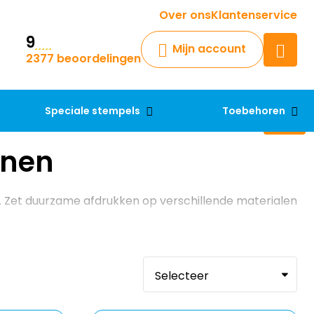
Krijg een antwoord op uw vraag
Over ons
Klantenservice
9
Chatbot
Mijn account
2377 beoordelingen
Chat 24/7 met onze chatbot
voor hulp
Contact
Speciale stempels
Toebehoren
onen
. Zet duurzame afdrukken op verschillende materialen