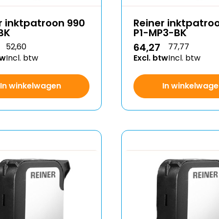
r inktpatroon 990
Reiner inktpatro
BK
P1-MP3-BK
64,27
52,60
77,77
tw
Incl. btw
Excl. btw
Incl. btw
In winkelwagen
In winkelwage