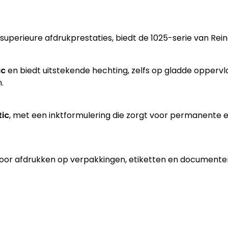
 superieure afdrukprestaties, biedt de 1025-serie van Rei
ic
en biedt uitstekende hechting, zelfs op gladde oppervla
.
tic
, met een inktformulering die zorgt voor permanente 
 voor afdrukken op verpakkingen, etiketten en documenten