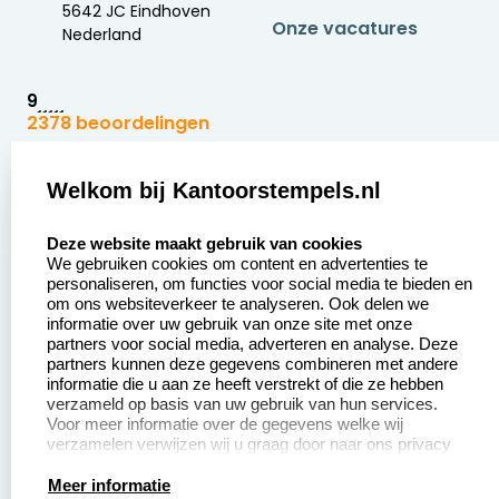
5642 JC Eindhoven
Onze vacatures
Nederland
9
2378 beoordelingen
Zakelijk:
Klantenservice:
Welkom bij Kantoorstempels.nl
select language
Aanvraag op maat
Contact opnemen
Deze website maakt gebruik van cookies
We gebruiken cookies om content en advertenties te
Betaling &
Veel gestelde vragen
personaliseren, om functies voor social media te bieden en
Verzending
om ons websiteverkeer te analyseren. Ook delen we
Retourneren
informatie over uw gebruik van onze site met onze
Wederverkoper
partners voor social media, adverteren en analyse. Deze
Herroepingsrecht
worden
partners kunnen deze gegevens combineren met andere
informatie die u aan ze heeft verstrekt of die ze hebben
Sale
verzameld op basis van uw gebruik van hun services.
Voor meer informatie over de gegevens welke wij
verzamelen verwijzen wij u graag door naar ons privacy
statement.
Productinformatie:
Meer informatie