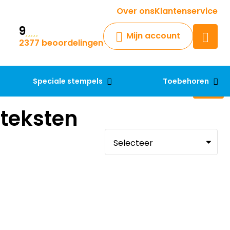
Krijg een antwoord op uw vraag
Over ons
Klantenservice
9
Chatbot
Mijn account
2377 beoordelingen
Chat 24/7 met onze chatbot
voor hulp
Contact
Speciale stempels
Toebehoren
teksten