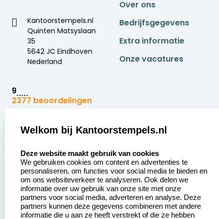
Over ons
Kantoorstempels.nl
Bedrijfsgegevens
Quinten Matsyslaan
Extra informatie
35
5642 JC Eindhoven
Onze vacatures
Nederland
9
2377 beoordelingen
Zakelijk:
Klantenservice:
Welkom bij Kantoorstempels.nl
select language
Aanvraag op maat
Contact opnemen
Deze website maakt gebruik van cookies
We gebruiken cookies om content en advertenties te
Betaling &
Veel gestelde vragen
personaliseren, om functies voor social media te bieden en
Verzending
om ons websiteverkeer te analyseren. Ook delen we
Retourneren
informatie over uw gebruik van onze site met onze
Wederverkoper
partners voor social media, adverteren en analyse. Deze
Herroepingsrecht
worden
partners kunnen deze gegevens combineren met andere
informatie die u aan ze heeft verstrekt of die ze hebben