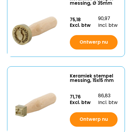
messing, Ø 35mm
90,97
75,18
Excl. btw
Incl. btw
Ontwerp nu
Keramiek stempel
messing, 15x15 mm
86,83
71,76
Excl. btw
Incl. btw
Ontwerp nu