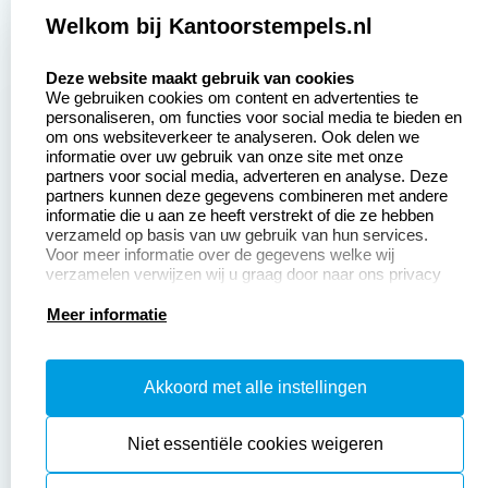
Zakelijk:
Klantenservice:
Welkom bij Kantoorstempels.nl
select language
Aanvraag op maat
Contact opnemen
Deze website maakt gebruik van cookies
We gebruiken cookies om content en advertenties te
Betaling &
Veel gestelde vragen
personaliseren, om functies voor social media te bieden en
Verzending
om ons websiteverkeer te analyseren. Ook delen we
Retourneren
informatie over uw gebruik van onze site met onze
Wederverkoper
partners voor social media, adverteren en analyse. Deze
Herroepingsrecht
worden
partners kunnen deze gegevens combineren met andere
informatie die u aan ze heeft verstrekt of die ze hebben
Sale
verzameld op basis van uw gebruik van hun services.
Voor meer informatie over de gegevens welke wij
verzamelen verwijzen wij u graag door naar ons privacy
statement.
Productinformatie:
Meer informatie
Instructiepagina
Akkoord met alle instellingen
Aanleverspecificaties
Safety Sheets
Niet essentiële cookies weigeren
Sitemap