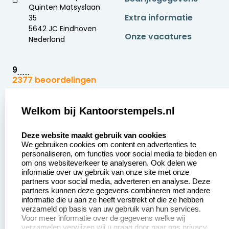
Quinten Matsyslaan
Extra informatie
35
5642 JC Eindhoven
Onze vacatures
Nederland
9
2377 beoordelingen
Zakelijk:
Klantenservice:
Welkom bij Kantoorstempels.nl
select language
Aanvraag op maat
Contact opnemen
Deze website maakt gebruik van cookies
We gebruiken cookies om content en advertenties te
Betaling &
Veel gestelde vragen
personaliseren, om functies voor social media te bieden en
Verzending
om ons websiteverkeer te analyseren. Ook delen we
Retourneren
informatie over uw gebruik van onze site met onze
Wederverkoper
partners voor social media, adverteren en analyse. Deze
Herroepingsrecht
worden
partners kunnen deze gegevens combineren met andere
informatie die u aan ze heeft verstrekt of die ze hebben
Sale
verzameld op basis van uw gebruik van hun services.
Voor meer informatie over de gegevens welke wij
verzamelen verwijzen wij u graag door naar ons privacy