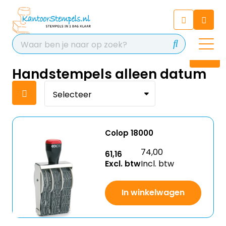
Chatbot
Chat 24/7 met onze chatbot
voor hulp
Contact
Handstempels alleen datum
Colop 18000
74,00
61,16
Excl. btw
Incl. btw
In winkelwagen