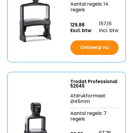
Aantal regels: 14
regels
157,15
129,88
Excl. btw
Incl. btw
Ontwerp nu
Trodat Professional
52045
Afdrukformaat:
Ø45mm
Aantal regels: 7
regels
97,26