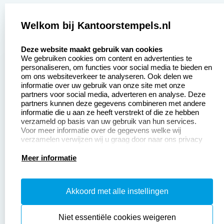
Zakelijk:
Klantenservice:
Welkom bij Kantoorstempels.nl
select language
Aanvraag op maat
Contact opnemen
Deze website maakt gebruik van cookies
We gebruiken cookies om content en advertenties te
Betaling &
Veel gestelde vragen
personaliseren, om functies voor social media te bieden en
Verzending
om ons websiteverkeer te analyseren. Ook delen we
Retourneren
informatie over uw gebruik van onze site met onze
Wederverkoper
partners voor social media, adverteren en analyse. Deze
Herroepingsrecht
worden
partners kunnen deze gegevens combineren met andere
informatie die u aan ze heeft verstrekt of die ze hebben
Sale
verzameld op basis van uw gebruik van hun services.
Voor meer informatie over de gegevens welke wij
verzamelen verwijzen wij u graag door naar ons privacy
statement.
Productinformatie:
Meer informatie
Instructiepagina
Akkoord met alle instellingen
Aanleverspecificaties
Safety Sheets
Niet essentiële cookies weigeren