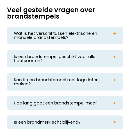
Veel gestelde vragen over
brandstempels
Wat is het verschil tussen elektrische en
manuele brandstempels?
Elektrisch
: constant op temperatuur, ideaal bij
veelvuldig gebruik.
Manueel
: geen stroom nodig, handig voor mobiel
Is een brandstempel geschikt voor alle
of kleinschalig gebruik.
houtsoorten?
Ja, zowel zachte als harde houtsoorten zijn
geschikt. Bij hard hout is vaak een iets hogere
temperatuur nodig voor een duidelijke afdruk.
Kan ik een brandstempel met logo laten
Voor zachte materialen raden wij het gebruik van
maken?
Ja, u kunt een brandstempel met eigen logo laten
een
netspanningsregelaar
aan.
maken. Hiervoor gebruikt u het uploadproces in
onze online
creator
.
Hoe lang gaat een brandstempel mee?
Bij correct gebruik en onderhoud gaat een
brandstempel jarenlang mee. Onderdelen zijn los
vervangbaar.
Is een brandmerk echt blijvend?
Ja, een brandmerk vervaagt niet en is bestand