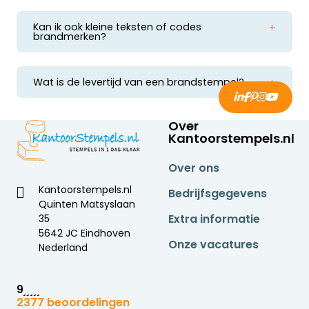
tegen vocht, slijtage en weersinvloeden.
Kan ik ook kleine teksten of codes
brandmerken?
Ja, dat kan met een vaste tekststempel of met
losse brandstempel letters voor variabele teksten.
Wat is de levertijd van een brandstempel?
De meeste brandstempels worden binnen 1 tot 3
werkdagen geleverd in heel Nederland.
Over
Kantoorstempels.nl
Over ons
Kantoorstempels.nl
Bedrijfsgegevens
Quinten Matsyslaan
Extra informatie
35
5642 JC Eindhoven
Onze vacatures
Nederland
9
2377 beoordelingen