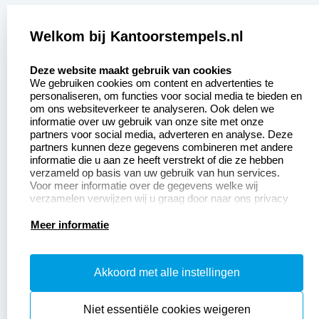
Zakelijk:
Klantenservice:
Welkom bij Kantoorstempels.nl
select language
Aanvraag op maat
Contact opnemen
Deze website maakt gebruik van cookies
We gebruiken cookies om content en advertenties te
Betaling &
Veel gestelde vragen
personaliseren, om functies voor social media te bieden en
Verzending
om ons websiteverkeer te analyseren. Ook delen we
Retourneren
informatie over uw gebruik van onze site met onze
Wederverkoper
partners voor social media, adverteren en analyse. Deze
Herroepingsrecht
worden
partners kunnen deze gegevens combineren met andere
informatie die u aan ze heeft verstrekt of die ze hebben
Sale
verzameld op basis van uw gebruik van hun services.
Voor meer informatie over de gegevens welke wij
verzamelen verwijzen wij u graag door naar ons privacy
statement.
Productinformatie:
Meer informatie
Instructiepagina
Akkoord met alle instellingen
Aanleverspecificaties
Safety Sheets
Niet essentiële cookies weigeren