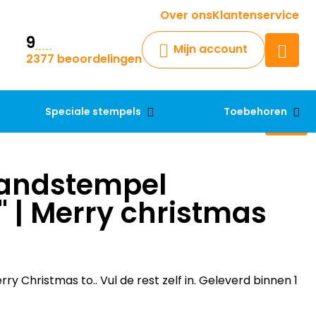
Krijg een antwoord op uw vraag
Over ons
Klantenservice
9
Chatbot
Mijn account
2377 beoordelingen
Chat 24/7 met onze chatbot
voor hulp
Contact
Speciale stempels
Toebehoren
andstempel
 | Merry christmas
y Christmas to.. Vul de rest zelf in. Geleverd binnen 1