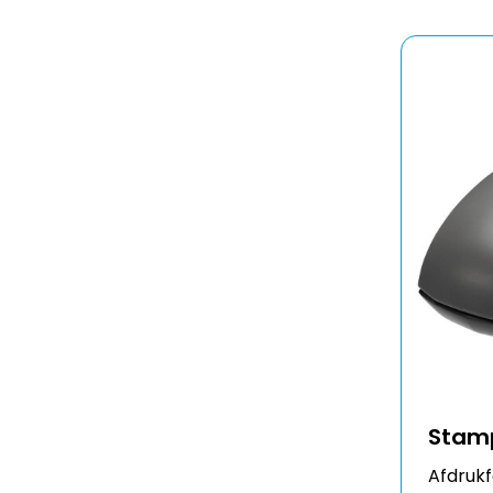
Stamp
Afdruk