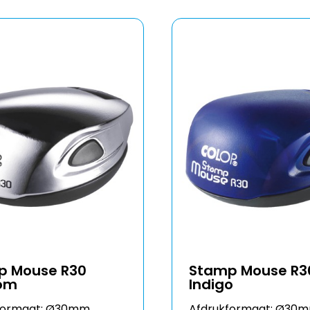
p Mouse R30
Stamp Mouse R3
om
Indigo
formaat: Ø30mm
Afdrukformaat: Ø30