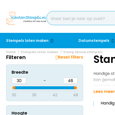
Stempels laten maken
Datumstempels
Home
Stempels laten maken
Stamp Mouse stempels
Sta
Filteren
Reset filters
Breedte
Handige st
kan gemakk
-
controle s
Lees meer
30
36
42
48
Handig
Hoogte