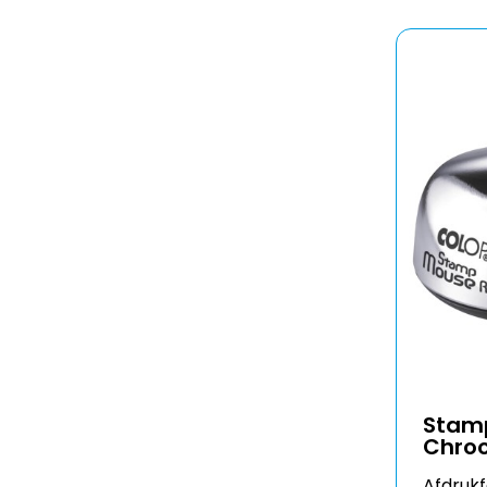
Stam
Chro
Afdruk