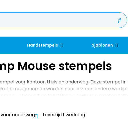
Handstempels
Sjablonen
mp Mouse stempels
empel voor kantoor, thuis en onderweg. Deze stempel in
elijk meegenomen worden naar b.v. een andere werkplek
tempel. U bepaalt de tekst/logo die wij erop moeten zett
 voor onderweg
Levertijd 1 werkdag