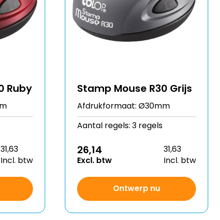
0 Ruby
Stamp Mouse R30 Grijs
mm
Afdrukformaat: Ø30mm
Aantal regels: 3 regels
26,14
31,63
31,63
Incl. btw
Excl. btw
Incl. btw
Ontwerp nu