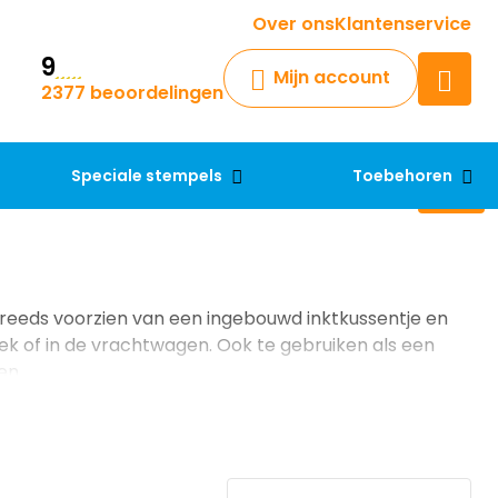
Krijg een antwoord op uw vraag
Over ons
Klantenservice
9
Chatbot
Mijn account
2377 beoordelingen
Chat 24/7 met onze chatbot
voor hulp
Contact
Speciale stempels
Toebehoren
 reeds voorzien van een ingebouwd inktkussentje en
 of in de vrachtwagen. Ook te gebruiken als een
en.