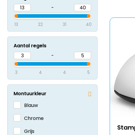
-
13
22
31
40
Aantal regels
-
3
4
4
5
Montuurkleur
Blauw
Chrome
Stamp
Grijs