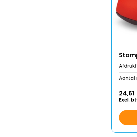
Stam
Afdruk
Aantal 
24,61
Excl. b