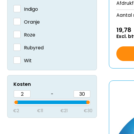
Afdruk
Indigo
Aantal 
Oranje
19,78
Roze
Excl. b
Rubyred
Wit
Kosten
-
€2
€11
€21
€30