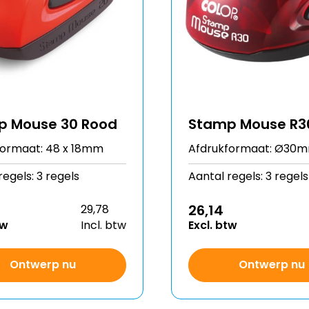
p Mouse 30 Rood
Stamp Mouse R3
formaat: 48 x 18mm
Afdrukformaat: Ø30
regels: 3 regels
Aantal regels: 3 regels
26,14
29,78
tw
Incl. btw
Excl. btw
Ontwerp nu
Ontwerp nu