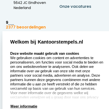
5642 JC Eindhoven
Onze vacatures
Nederland
9
2377 beoordelingen
Zakelijk:
Klantenservice:
Welkom bij Kantoorstempels.nl
select language
Aanvraag op maat
Contact opnemen
Deze website maakt gebruik van cookies
We gebruiken cookies om content en advertenties te
Betaling &
Veel gestelde vragen
personaliseren, om functies voor social media te bieden en
Verzending
om ons websiteverkeer te analyseren. Ook delen we
Retourneren
informatie over uw gebruik van onze site met onze
Wederverkoper
partners voor social media, adverteren en analyse. Deze
Herroepingsrecht
worden
partners kunnen deze gegevens combineren met andere
informatie die u aan ze heeft verstrekt of die ze hebben
Sale
verzameld op basis van uw gebruik van hun services.
Voor meer informatie over de gegevens welke wij
verzamelen verwijzen wij u graag door naar ons privacy
statement.
Productinformatie:
Meer informatie