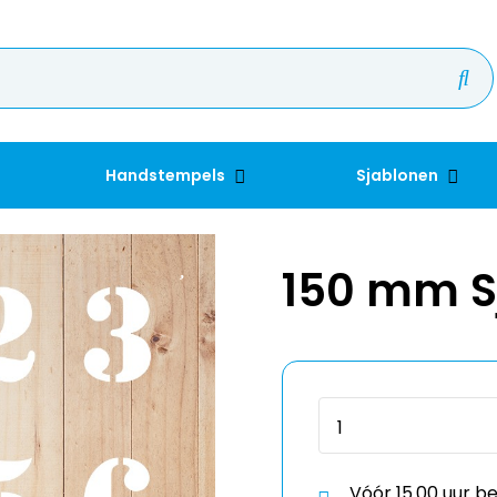
Handstempels
Sjablonen
150 mm Sj
Vóór 15.00 uur b