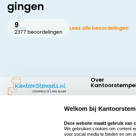
gingen
9
Lees alle beoordelingen
2377 beoordelingen
Over
Kantoorstempel
Over ons
Welkom bij Kantoorstem
Bedrijfsgegevens
Kantoorstempels.nl
Quinten Matsyslaan
select language
Extra informatie
Deze website maakt gebruik van 
35
We gebruiken cookies om content en 
5642 JC Eindhoven
Onze vacatures
voor social media te bieden en om 