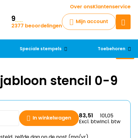
Krijg een antwoord op uw vraag
Over ons
Klantenservice
9
Chatbot
Mijn account
2377 beoordelingen
Chat 24/7 met onze chatbot
voor hulp
Contact
Speciale stempels
Toebehoren
abloon stencil 0-9
83,51
101,05
In winkelwagen
Excl. btw
Incl. btw
esteld, zelfde dag op de post (ma/vr)