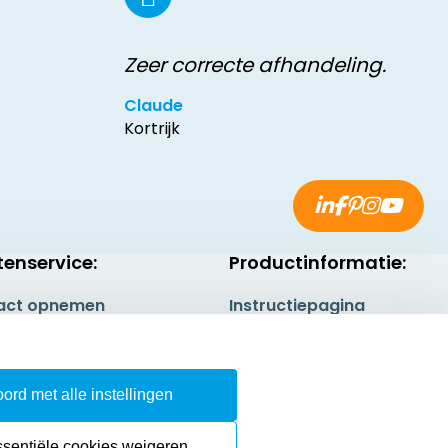
Zeer correcte afhandeling.
Claude
Kortrijk
tenservice:
Productinformatie:
act opnemen
Instructiepagina
gestelde vragen
Aanleverspecificaties
rneren
Safety Sheets
ord met alle instellingen
epingsrecht
Sitemap
ssentiële cookies weigeren