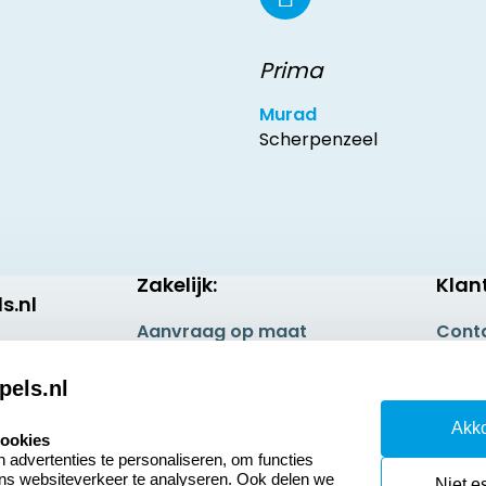
Prima
Murad
Scherpenzeel
Zakelijk:
Klan
s.nl
Aanvraag op maat
Cont
Betaling & Verzending
Veel 
pels.nl
Wederverkoper
Retou
Akko
worden
cookies
Herro
advertenties te personaliseren, om functies
Sale
ons websiteverkeer te analyseren. Ook delen we
Niet e