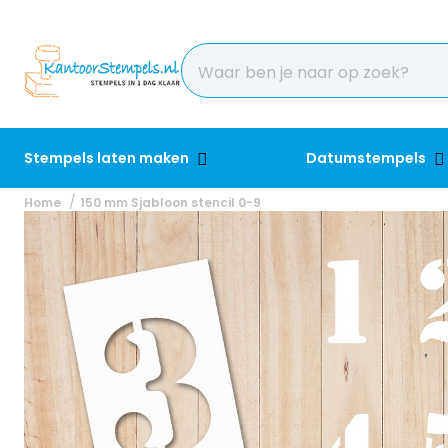
Stempels laten maken
Datumstempels
Home
150 mm Sjabloon stencil 0-9