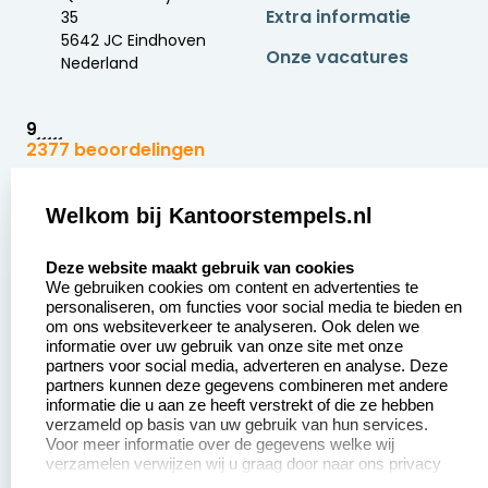
Extra informatie
35
5642 JC Eindhoven
Onze vacatures
Nederland
9
2377 beoordelingen
Zakelijk:
Klantenservice:
Welkom bij Kantoorstempels.nl
select language
Aanvraag op maat
Contact opnemen
Deze website maakt gebruik van cookies
We gebruiken cookies om content en advertenties te
Betaling &
Veel gestelde vragen
personaliseren, om functies voor social media te bieden en
Verzending
om ons websiteverkeer te analyseren. Ook delen we
Retourneren
informatie over uw gebruik van onze site met onze
Wederverkoper
partners voor social media, adverteren en analyse. Deze
Herroepingsrecht
worden
partners kunnen deze gegevens combineren met andere
informatie die u aan ze heeft verstrekt of die ze hebben
Sale
verzameld op basis van uw gebruik van hun services.
Voor meer informatie over de gegevens welke wij
verzamelen verwijzen wij u graag door naar ons privacy
statement.