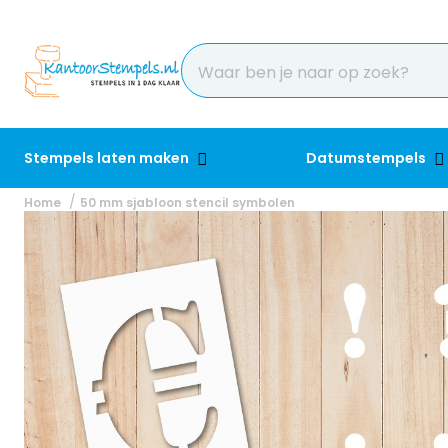
Stempels laten maken
Datumstempels
Home
50 mm sjabloon stencil symbolen