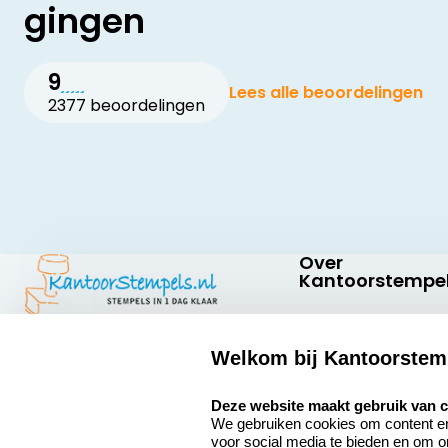
gingen
9
Lees alle beoordelingen
2377 beoordelingen
Over
Kantoorstempel
Over ons
Welkom bij Kantoorstem
Bedrijfsgegevens
Kantoorstempels.nl
Quinten Matsyslaan
select language
Extra informatie
Deze website maakt gebruik van 
35
We gebruiken cookies om content en 
5642 JC Eindhoven
Onze vacatures
voor social media te bieden en om 