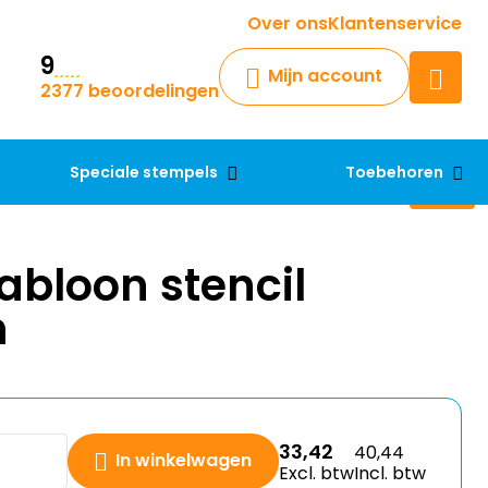
Krijg een antwoord op uw vraag
Over ons
Klantenservice
9
Chatbot
Mijn account
2377 beoordelingen
Chat 24/7 met onze chatbot
voor hulp
Contact
Speciale stempels
Toebehoren
abloon stencil
n
33,42
40,44
In winkelwagen
Excl. btw
Incl. btw