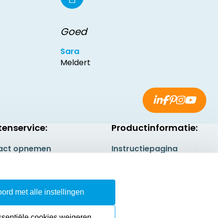
Goed
Sara
Meldert
tenservice:
Productinformatie:
act opnemen
Instructiepagina
gestelde vragen
Aanleverspecificaties
rneren
Safety Sheets
ord met alle instellingen
epingsrecht
Sitemap
ssentiële cookies weigeren