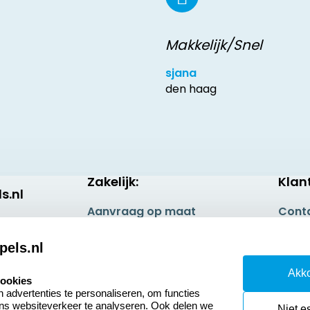
Makkelijk/Snel
sjana
den haag
Zakelijk:
Klan
s.nl
Aanvraag op maat
Cont
Betaling & Verzending
Veel 
pels.nl
Wederverkoper
Retou
Akko
worden
cookies
Herro
advertenties te personaliseren, om functies
Sale
ons websiteverkeer te analyseren. Ook delen we
Niet e