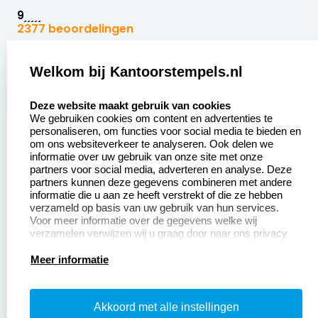
9
2377 beoordelingen
Zakelijk:
Klantenservice:
Welkom bij Kantoorstempels.nl
select language
Aanvraag op maat
Contact opnemen
Deze website maakt gebruik van cookies
We gebruiken cookies om content en advertenties te
Betaling &
Veel gestelde vragen
personaliseren, om functies voor social media te bieden en
Verzending
om ons websiteverkeer te analyseren. Ook delen we
Retourneren
informatie over uw gebruik van onze site met onze
Wederverkoper
partners voor social media, adverteren en analyse. Deze
Herroepingsrecht
worden
partners kunnen deze gegevens combineren met andere
informatie die u aan ze heeft verstrekt of die ze hebben
Sale
verzameld op basis van uw gebruik van hun services.
Voor meer informatie over de gegevens welke wij
verzamelen verwijzen wij u graag door naar ons privacy
statement.
Productinformatie:
Meer informatie
Instructiepagina
Akkoord met alle instellingen
Aanleverspecificaties