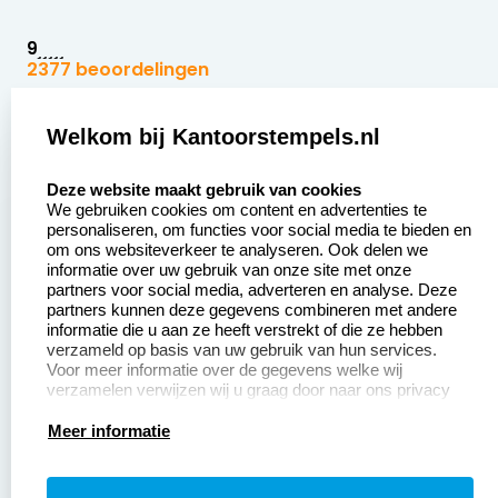
9
2377 beoordelingen
Zakelijk:
Klantenservice:
Welkom bij Kantoorstempels.nl
select language
Aanvraag op maat
Contact opnemen
Deze website maakt gebruik van cookies
We gebruiken cookies om content en advertenties te
Betaling &
Veel gestelde vragen
personaliseren, om functies voor social media te bieden en
Verzending
om ons websiteverkeer te analyseren. Ook delen we
Retourneren
informatie over uw gebruik van onze site met onze
Wederverkoper
partners voor social media, adverteren en analyse. Deze
Herroepingsrecht
worden
partners kunnen deze gegevens combineren met andere
informatie die u aan ze heeft verstrekt of die ze hebben
Sale
verzameld op basis van uw gebruik van hun services.
Voor meer informatie over de gegevens welke wij
verzamelen verwijzen wij u graag door naar ons privacy
statement.
Productinformatie:
Meer informatie
Instructiepagina