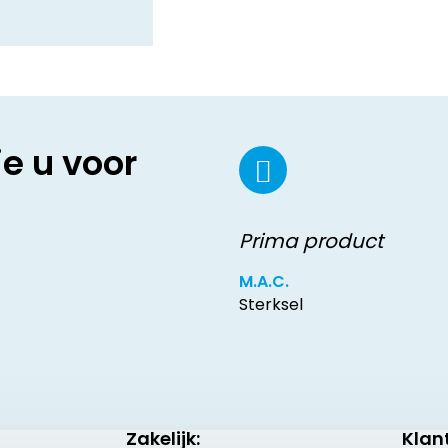
ie u voor
Prima product
M.A.C.
Sterksel
Zakelijk:
Klan