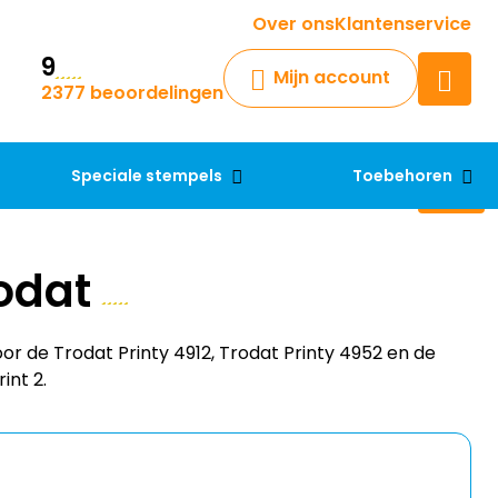
Krijg een antwoord op uw vraag
Over ons
Klantenservice
9
Chatbot
Mijn account
2377 beoordelingen
Chat 24/7 met onze chatbot
voor hulp
Contact
Speciale stempels
Toebehoren
rodat
r de Trodat Printy 4912, Trodat Printy 4952 en de
int 2.