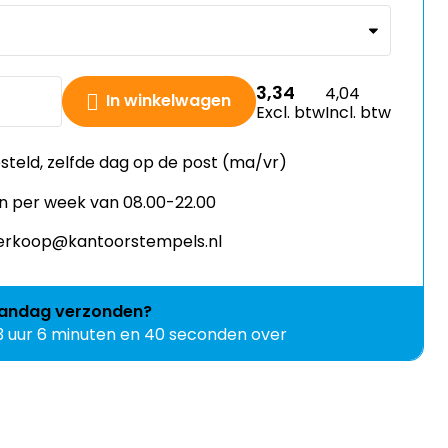
3,34
4,04
In winkelwagen
Excl. btw
Incl. btw
esteld, zelfde dag op de post (ma/vr)
n per week van 08.00-22.00
 verkoop@kantoorstempels.nl
andag
verzonden?
3 uur 6 minuten en 39 seconden over