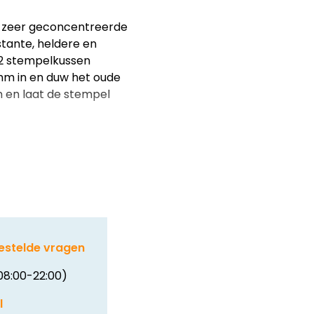
t zeer geconcentreerde
tante, heldere en
12 stempelkussen
 mm in en duw het oude
in en laat de stempel
estelde vragen
08:00-22:00)
l