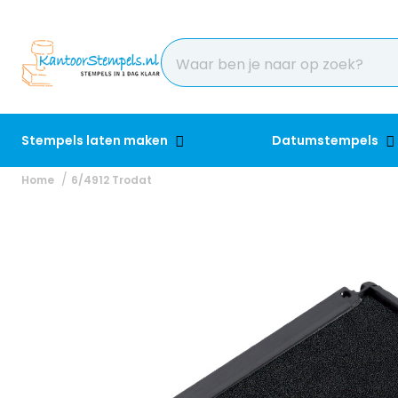
Stempels laten maken
Datumstempels
Home
6/4912 Trodat