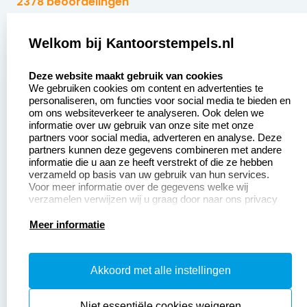
2378 beoordelingen
Zakelijk:
Klantenservice:
Welkom bij Kantoorstempels.nl
select language
Aanvraag op maat
Contact opnemen
Deze website maakt gebruik van cookies
We gebruiken cookies om content en advertenties te
Betaling &
Veel gestelde vragen
personaliseren, om functies voor social media te bieden en
Verzending
om ons websiteverkeer te analyseren. Ook delen we
Retourneren
informatie over uw gebruik van onze site met onze
Wederverkoper
partners voor social media, adverteren en analyse. Deze
Herroepingsrecht
worden
partners kunnen deze gegevens combineren met andere
informatie die u aan ze heeft verstrekt of die ze hebben
Sale
verzameld op basis van uw gebruik van hun services.
Voor meer informatie over de gegevens welke wij
verzamelen verwijzen wij u graag door naar ons privacy
statement.
Productinformatie:
Meer informatie
Instructiepagina
Akkoord met alle instellingen
Aanleverspecificaties
Safety Sheets
Niet essentiële cookies weigeren