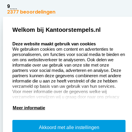
9
2377 beoordelingen
Zakelijk:
Klantenservice:
Welkom bij Kantoorstempels.nl
select language
Aanvraag op maat
Contact opnemen
Deze website maakt gebruik van cookies
We gebruiken cookies om content en advertenties te
Betaling &
Veel gestelde vragen
personaliseren, om functies voor social media te bieden en
Verzending
om ons websiteverkeer te analyseren. Ook delen we
Retourneren
informatie over uw gebruik van onze site met onze
Wederverkoper
partners voor social media, adverteren en analyse. Deze
Herroepingsrecht
worden
partners kunnen deze gegevens combineren met andere
informatie die u aan ze heeft verstrekt of die ze hebben
Sale
verzameld op basis van uw gebruik van hun services.
Voor meer informatie over de gegevens welke wij
verzamelen verwijzen wij u graag door naar ons privacy
statement.
Productinformatie:
Meer informatie
Instructiepagina
Akkoord met alle instellingen
Aanleverspecificaties