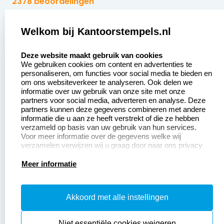
2378 beoordelingen
Zakelijk:
Klantenservice:
Welkom bij Kantoorstempels.nl
select language
Aanvraag op maat
Contact opnemen
Deze website maakt gebruik van cookies
We gebruiken cookies om content en advertenties te
Betaling &
Veel gestelde vragen
personaliseren, om functies voor social media te bieden en
Verzending
om ons websiteverkeer te analyseren. Ook delen we
Retourneren
informatie over uw gebruik van onze site met onze
Wederverkoper
partners voor social media, adverteren en analyse. Deze
Herroepingsrecht
worden
partners kunnen deze gegevens combineren met andere
informatie die u aan ze heeft verstrekt of die ze hebben
Sale
verzameld op basis van uw gebruik van hun services.
Voor meer informatie over de gegevens welke wij
verzamelen verwijzen wij u graag door naar ons privacy
statement.
Productinformatie:
Meer informatie
Instructiepagina
Akkoord met alle instellingen
Aanleverspecificaties
Safety Sheets
Niet essentiële cookies weigeren