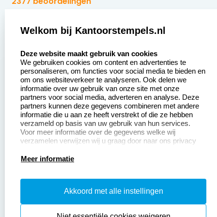
2377 beoordelingen
Zakelijk:
Klantenservice:
Welkom bij Kantoorstempels.nl
select language
Aanvraag op maat
Contact opnemen
Deze website maakt gebruik van cookies
We gebruiken cookies om content en advertenties te
Betaling &
Veel gestelde vragen
personaliseren, om functies voor social media te bieden en
Verzending
om ons websiteverkeer te analyseren. Ook delen we
Retourneren
informatie over uw gebruik van onze site met onze
Wederverkoper
partners voor social media, adverteren en analyse. Deze
Herroepingsrecht
worden
partners kunnen deze gegevens combineren met andere
informatie die u aan ze heeft verstrekt of die ze hebben
Sale
verzameld op basis van uw gebruik van hun services.
Voor meer informatie over de gegevens welke wij
verzamelen verwijzen wij u graag door naar ons privacy
statement.
Productinformatie:
Meer informatie
Instructiepagina
Akkoord met alle instellingen
Aanleverspecificaties
Safety Sheets
Niet essentiële cookies weigeren