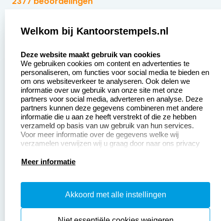
2377 beoordelingen
Zakelijk:
Klantenservice:
Welkom bij Kantoorstempels.nl
select language
Aanvraag op maat
Contact opnemen
Deze website maakt gebruik van cookies
We gebruiken cookies om content en advertenties te
Betaling &
Veel gestelde vragen
personaliseren, om functies voor social media te bieden en
Verzending
om ons websiteverkeer te analyseren. Ook delen we
Retourneren
informatie over uw gebruik van onze site met onze
Wederverkoper
partners voor social media, adverteren en analyse. Deze
Herroepingsrecht
worden
partners kunnen deze gegevens combineren met andere
informatie die u aan ze heeft verstrekt of die ze hebben
Sale
verzameld op basis van uw gebruik van hun services.
Voor meer informatie over de gegevens welke wij
verzamelen verwijzen wij u graag door naar ons privacy
statement.
Productinformatie:
Meer informatie
Instructiepagina
Akkoord met alle instellingen
Aanleverspecificaties
Safety Sheets
Niet essentiële cookies weigeren