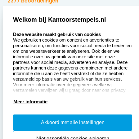
2377 beoordelingen
Zakelijk:
Klantenservice:
Welkom bij Kantoorstempels.nl
select language
Aanvraag op maat
Contact opnemen
Deze website maakt gebruik van cookies
We gebruiken cookies om content en advertenties te
Betaling &
Veel gestelde vragen
personaliseren, om functies voor social media te bieden en
Verzending
om ons websiteverkeer te analyseren. Ook delen we
Retourneren
informatie over uw gebruik van onze site met onze
Wederverkoper
partners voor social media, adverteren en analyse. Deze
Herroepingsrecht
worden
partners kunnen deze gegevens combineren met andere
informatie die u aan ze heeft verstrekt of die ze hebben
Sale
verzameld op basis van uw gebruik van hun services.
Voor meer informatie over de gegevens welke wij
verzamelen verwijzen wij u graag door naar ons privacy
statement.
Productinformatie:
Meer informatie
Instructiepagina
Akkoord met alle instellingen
Aanleverspecificaties
Safety Sheets
Niet essentiële cookies weigeren