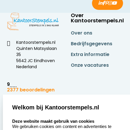
Over
Kantoorstempels.nl
Over ons
Kantoorstempels.nl
Bedrijfsgegevens
Quinten Matsyslaan
Extra informatie
35
5642 JC Eindhoven
Onze vacatures
Nederland
9
2377 beoordelingen
Zakelijk:
Klantenservice:
Welkom bij Kantoorstempels.nl
select language
Aanvraag op maat
Contact opnemen
Deze website maakt gebruik van cookies
We gebruiken cookies om content en advertenties te
Betaling &
Veel gestelde vragen