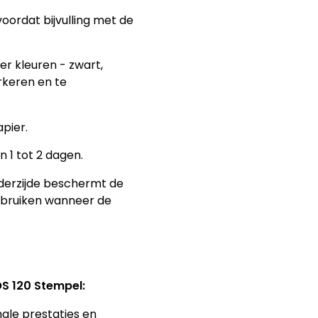
oordat bijvulling met de
ier kleuren - zwart,
keren en te
pier.
 1 tot 2 dagen.
derzijde beschermt de
gebruiken wanneer de
OS 120 Stempel:
male prestaties en