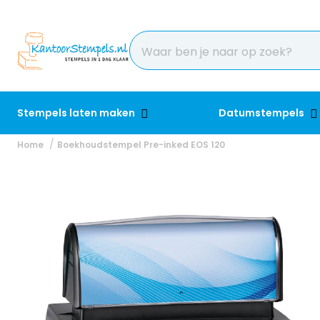
Stempels laten maken
Datumstempels
Home
Boekhoudstempel Pre-inked EOS 120