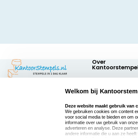
Over
Kantoorstempel
Over ons
Welkom bij Kantoorstem
Bedrijfsgegevens
Kantoorstempels.nl
Quinten Matsyslaan
select language
Extra informatie
Deze website maakt gebruik van 
35
We gebruiken cookies om content en 
5642 JC Eindhoven
Onze vacatures
voor social media te bieden en om 
Nederland
informatie over uw gebruik van onze
adverteren en analyse. Deze partn
andere informatie die u aan ze heeft