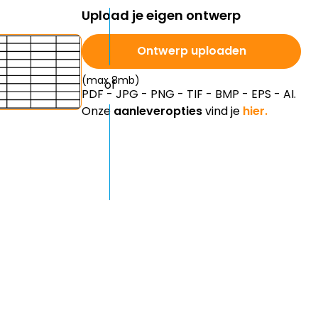
Ontwerp uploaden
(max 8mb)
PDF - JPG - PNG - TIF - BMP - EPS - AI.
Onze
aanleveropties
vind je
hier.