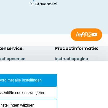
's-Gravendeel
tenservice:
Productinformatie:
act opnemen
Instructiepagina
gestelde vragen
Aanleverspecificaties
rneren
Safety Sheets
ord met alle instellingen
epingsrecht
Sitemap
ssentiële cookies weigeren
Instellingen wijzigen