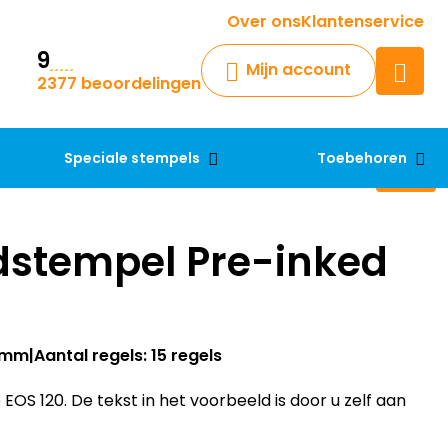
Krijg een antwoord op uw vraag
Over ons
Klantenservice
9
Chatbot
Mijn account
2377 beoordelingen
Chat 24/7 met onze chatbot
voor hulp
Contact
Speciale stempels
Toebehoren
stempel Pre-inked
70mm
Aantal regels: 15 regels
S 120. De tekst in het voorbeeld is door u zelf aan