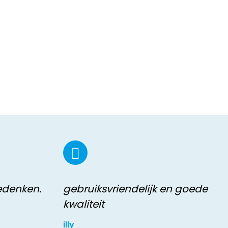
eedenken.
gebruiksvriendelijk en goede
kwaliteit
illy