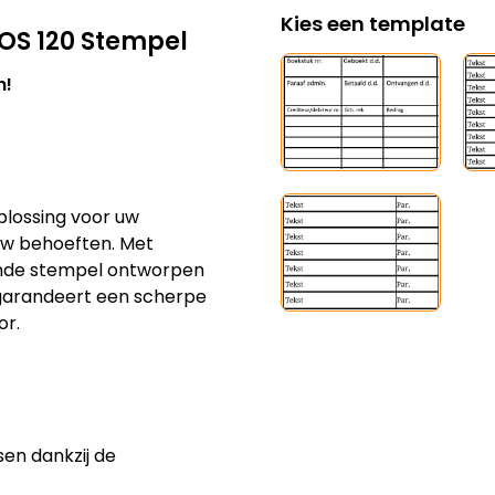
EOS 120 Stempel
n!
lossing voor uw
uw behoeften. Met
tende stempel ontworpen
garandeert een scherpe
or.
en dankzij de