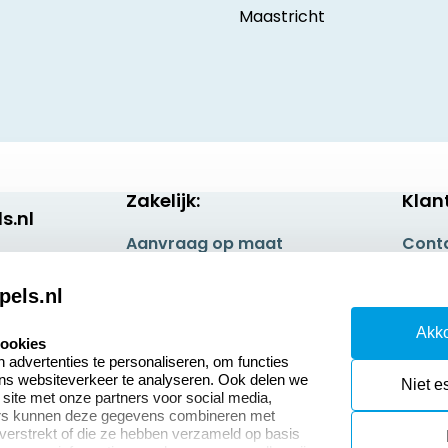
Maastricht
Zakelijk:
Klan
s.nl
Aanvraag op maat
Cont
Betaling & Verzending
Veel 
pels.nl
Wederverkoper
Retou
Akko
worden
cookies
Herro
advertenties te personaliseren, om functies
Sale
ons websiteverkeer te analyseren. Ook delen we
Niet e
 site met onze partners voor social media,
ers kunnen deze gegevens combineren met
 verstrekt of die ze hebben verzameld op basis