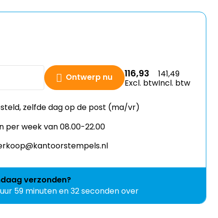
116,93
141,49
Ontwerp nu
Excl. btw
Incl. btw
esteld, zelfde dag op de post (ma/vr)
n per week van 08.00-22.00
 verkoop@kantoorstempels.nl
ndaag
verzonden?
 uur 59 minuten en 31 seconden over
Upload je eigen ontwerp