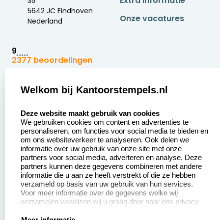
Extra informatie
35
5642 JC Eindhoven
Onze vacatures
Nederland
9
2377 beoordelingen
Zakelijk:
Klantenservice:
Welkom bij Kantoorstempels.nl
select language
Aanvraag op maat
Contact opnemen
Deze website maakt gebruik van cookies
We gebruiken cookies om content en advertenties te
Betaling &
Veel gestelde vragen
personaliseren, om functies voor social media te bieden en
Verzending
om ons websiteverkeer te analyseren. Ook delen we
Retourneren
informatie over uw gebruik van onze site met onze
Wederverkoper
partners voor social media, adverteren en analyse. Deze
Herroepingsrecht
worden
partners kunnen deze gegevens combineren met andere
informatie die u aan ze heeft verstrekt of die ze hebben
Sale
verzameld op basis van uw gebruik van hun services.
Voor meer informatie over de gegevens welke wij
verzamelen verwijzen wij u graag door naar ons privacy
statement.
Meer informatie