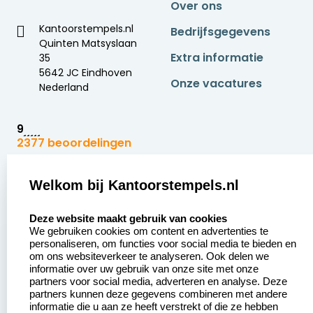
Over ons
Kantoorstempels.nl
Bedrijfsgegevens
Quinten Matsyslaan
Extra informatie
35
5642 JC Eindhoven
Onze vacatures
Nederland
9
2377 beoordelingen
Zakelijk:
Klantenservice:
Welkom bij Kantoorstempels.nl
select language
Aanvraag op maat
Contact opnemen
Deze website maakt gebruik van cookies
We gebruiken cookies om content en advertenties te
Betaling &
Veel gestelde vragen
personaliseren, om functies voor social media te bieden en
Verzending
om ons websiteverkeer te analyseren. Ook delen we
Retourneren
informatie over uw gebruik van onze site met onze
Wederverkoper
partners voor social media, adverteren en analyse. Deze
Herroepingsrecht
worden
partners kunnen deze gegevens combineren met andere
informatie die u aan ze heeft verstrekt of die ze hebben