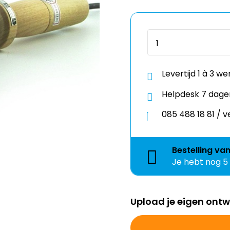
Levertijd 1 à 3 w
Helpdesk 7 dage
085 488 18 81 /
Bestelling
va
Je hebt nog
5
Upload je eigen ont