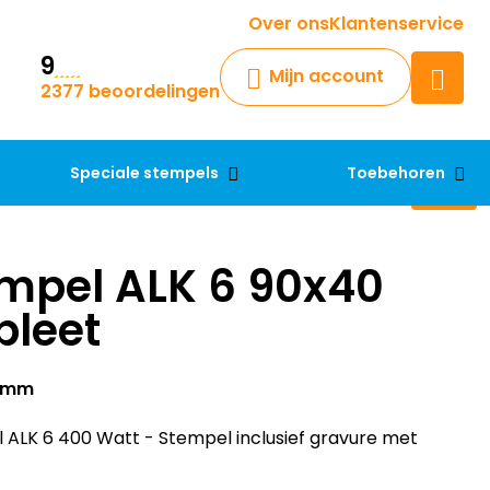
Krijg een antwoord op uw vraag
Over ons
Klantenservice
9
Chatbot
Mijn account
2377 beoordelingen
Chat 24/7 met onze chatbot
voor hulp
Contact
Speciale stempels
Toebehoren
mpel ALK 6 90x40
leet
40mm
ALK 6 400 Watt - Stempel inclusief gravure met