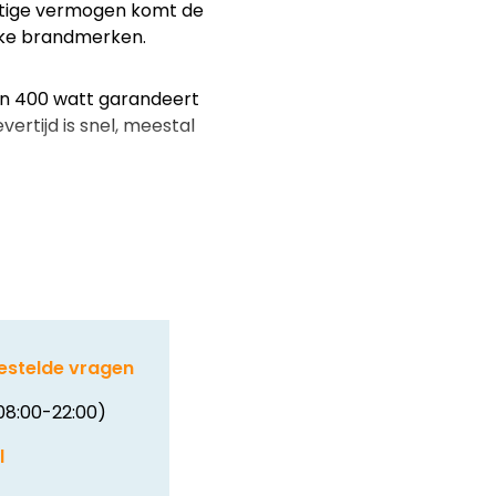
htige vermogen komt de
jke brandmerken.
n 400 watt garandeert
rtijd is snel, meestal
estelde vragen
08:00-22:00)
l