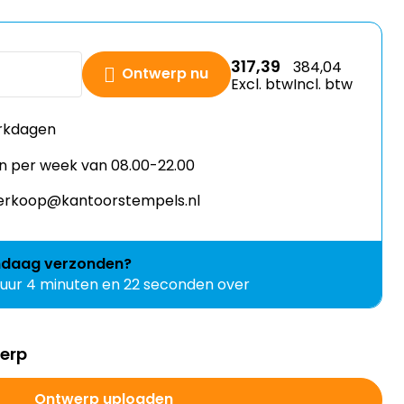
317,39
384,04
Ontwerp nu
Excl. btw
Incl. btw
erkdagen
n per week van 08.00-22.00
 verkoop@kantoorstempels.nl
ndaag
verzonden?
 uur 4 minuten en 21 seconden over
werp
Ontwerp uploaden