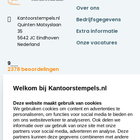
Over ons
Kantoorstempels.nl
Bedrijfsgegevens
Quinten Matsyslaan
Extra informatie
35
5642 JC Eindhoven
Onze vacatures
Nederland
9
2378 beoordelingen
Zakelijk:
Klantenservice:
Welkom bij Kantoorstempels.nl
select language
Aanvraag op maat
Contact opnemen
Deze website maakt gebruik van cookies
We gebruiken cookies om content en advertenties te
Betaling &
Veel gestelde vragen
personaliseren, om functies voor social media te bieden en
Verzending
om ons websiteverkeer te analyseren. Ook delen we
Retourneren
informatie over uw gebruik van onze site met onze
Wederverkoper
partners voor social media, adverteren en analyse. Deze
Herroepingsrecht
worden
partners kunnen deze gegevens combineren met andere