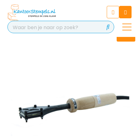
Chatbot
Chat 24/7 met onze chatbot
voor hulp
Contact