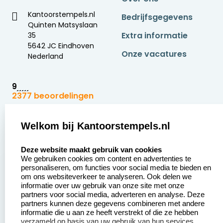
Kantoorstempels.nl
Bedrijfsgegevens
Quinten Matsyslaan
Extra informatie
35
5642 JC Eindhoven
Onze vacatures
Nederland
9
2377 beoordelingen
Zakelijk:
Klantenservice:
Welkom bij Kantoorstempels.nl
select language
Aanvraag op maat
Contact opnemen
Deze website maakt gebruik van cookies
We gebruiken cookies om content en advertenties te
Betaling &
Veel gestelde vragen
personaliseren, om functies voor social media te bieden en
Verzending
om ons websiteverkeer te analyseren. Ook delen we
Retourneren
informatie over uw gebruik van onze site met onze
Wederverkoper
partners voor social media, adverteren en analyse. Deze
Herroepingsrecht
worden
partners kunnen deze gegevens combineren met andere
informatie die u aan ze heeft verstrekt of die ze hebben
Sale
verzameld op basis van uw gebruik van hun services.