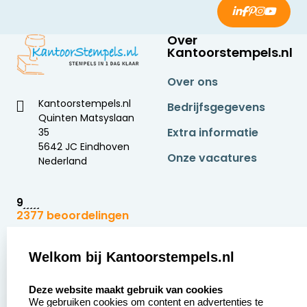
Over
Kantoorstempels.nl
Over ons
Kantoorstempels.nl
Bedrijfsgegevens
Quinten Matsyslaan
Extra informatie
35
5642 JC Eindhoven
Onze vacatures
Nederland
9
2377 beoordelingen
Zakelijk:
Klantenservice:
Welkom bij Kantoorstempels.nl
select language
Aanvraag op maat
Contact opnemen
Deze website maakt gebruik van cookies
We gebruiken cookies om content en advertenties te