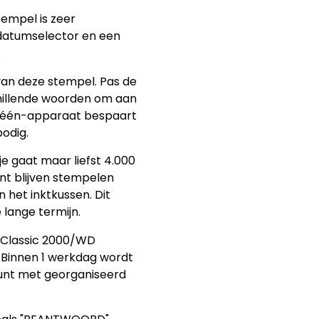
tempel is zeer
 datumselector en een
.
 van deze stempel. Pas de
hillende woorden om aan
in-één-apparaat bespaart
odig.
e gaat maar liefst 4.000
nt blijven stempelen
 het inktkussen. Dit
lange termijn.
p Classic 2000/WD
. Binnen 1 werkdag wordt
kunt met georganiseerd