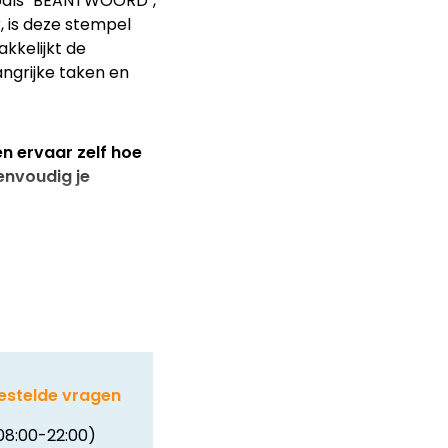
zoals "BEANTWOORD",
 is deze stempel
kkelijkt de
ngrijke taken en
n ervaar zelf hoe
envoudig je
estelde vragen
08:00-22:00)