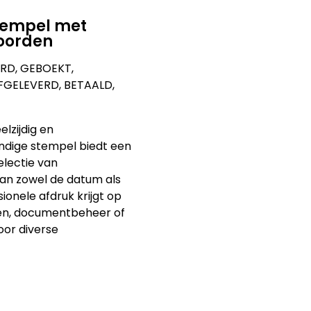
tempel met
oorden
RD, GEBOEKT,
GELEVERD, BETAALD,
lzijdig en
andige stempel biedt een
lectie van
an zowel de datum als
ionele afdruk krijgt op
ken, documentbeheer of
oor diverse