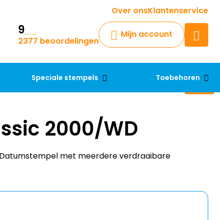
Krijg een antwoord op uw vraag
Over ons
Klantenservice
9
Chatbot
Mijn account
2377 beoordelingen
Chat 24/7 met onze chatbot
voor hulp
Contact
Speciale stempels
Toebehoren
assic 2000/WD
. Datumstempel met meerdere verdraaibare