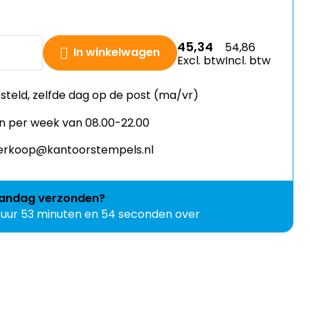
45,34
54,86
In winkelwagen
Excl. btw
Incl. btw
esteld, zelfde dag op de post (ma/vr)
n per week van 08.00-22.00
 verkoop@kantoorstempels.nl
andag
verzonden?
 uur 53 minuten en 52 seconden over