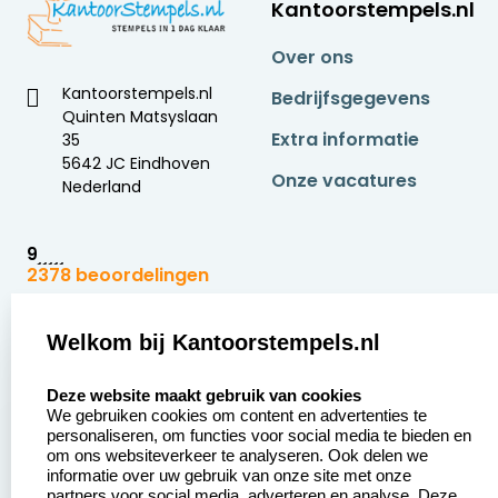
Kantoorstempels.nl
Over ons
Kantoorstempels.nl
Bedrijfsgegevens
Quinten Matsyslaan
Extra informatie
35
5642 JC Eindhoven
Onze vacatures
Nederland
9
2378 beoordelingen
Zakelijk:
Klantenservice:
Welkom bij Kantoorstempels.nl
select language
Aanvraag op maat
Contact opnemen
Deze website maakt gebruik van cookies
We gebruiken cookies om content en advertenties te
Betaling &
Veel gestelde vragen
personaliseren, om functies voor social media te bieden en
Verzending
om ons websiteverkeer te analyseren. Ook delen we
Retourneren
informatie over uw gebruik van onze site met onze
Wederverkoper
partners voor social media, adverteren en analyse. Deze