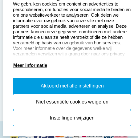
We gebruiken cookies om content en advertenties te
Betaling &
Veel gestelde vragen
personaliseren, om functies voor social media te bieden en
Verzending
om ons websiteverkeer te analyseren. Ook delen we
Retourneren
informatie over uw gebruik van onze site met onze
Wederverkoper
partners voor social media, adverteren en analyse. Deze
Herroepingsrecht
worden
partners kunnen deze gegevens combineren met andere
informatie die u aan ze heeft verstrekt of die ze hebben
Sale
verzameld op basis van uw gebruik van hun services.
Voor meer informatie over de gegevens welke wij
verzamelen verwijzen wij u graag door naar ons privacy
statement.
Productinformatie:
Meer informatie
Instructiepagina
Akkoord met alle instellingen
Aanleverspecificaties
Safety Sheets
Niet essentiële cookies weigeren
Sitemap
Instellingen wijzigen
algemene voorwaarden
disclaimer
privacy policy
Cookies resetten
© copyright 2026