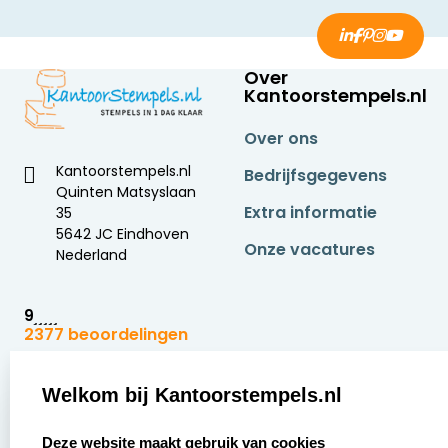
Over
Kantoorstempels.nl
Over ons
Kantoorstempels.nl
Bedrijfsgegevens
Quinten Matsyslaan
Extra informatie
35
5642 JC Eindhoven
Onze vacatures
Nederland
9
2377 beoordelingen
Zakelijk:
Klantenservice:
Welkom bij Kantoorstempels.nl
select language
Aanvraag op maat
Contact opnemen
Deze website maakt gebruik van cookies