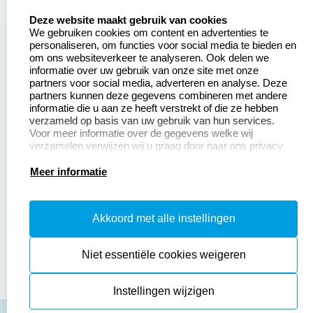
select language
Aanvraag op maat
Contact opnemen
Deze website maakt gebruik van cookies
We gebruiken cookies om content en advertenties te
Betaling &
Veel gestelde vragen
personaliseren, om functies voor social media te bieden en
Verzending
om ons websiteverkeer te analyseren. Ook delen we
Retourneren
informatie over uw gebruik van onze site met onze
Wederverkoper
partners voor social media, adverteren en analyse. Deze
Herroepingsrecht
worden
partners kunnen deze gegevens combineren met andere
informatie die u aan ze heeft verstrekt of die ze hebben
Sale
verzameld op basis van uw gebruik van hun services.
Voor meer informatie over de gegevens welke wij
verzamelen verwijzen wij u graag door naar ons privacy
statement.
Productinformatie:
Meer informatie
Instructiepagina
Akkoord met alle instellingen
Aanleverspecificaties
Safety Sheets
Niet essentiële cookies weigeren
Sitemap
Instellingen wijzigen
algemene voorwaarden
disclaimer