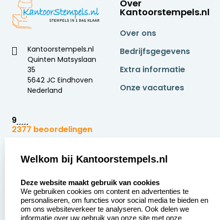
Over
Kantoorstempels.nl
Over ons
Kantoorstempels.nl
Bedrijfsgegevens
Quinten Matsyslaan
Extra informatie
35
5642 JC Eindhoven
Onze vacatures
Nederland
9
2377 beoordelingen
Zakelijk:
Klantenservice:
Welkom bij Kantoorstempels.nl
select language
Aanvraag op maat
Contact opnemen
Deze website maakt gebruik van cookies
We gebruiken cookies om content en advertenties te
Betaling &
Veel gestelde vragen
personaliseren, om functies voor social media te bieden en
Verzending
om ons websiteverkeer te analyseren. Ook delen we
Retourneren
informatie over uw gebruik van onze site met onze