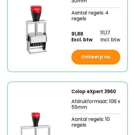
30mm
Aantal regels: 4
regels
111,17
91,88
Excl. btw
Incl. btw
Ontwerp nu
Colop eXpert 3960
Afdrukformaat: 106 x
55mm
Aantal regels: 10
regels