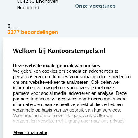
5642 JC Eindhoven
Onze vacatures
Nederland
9
2377 beoordelingen
Zakelijk:
Klantenservice:
Welkom bij Kantoorstempels.nl
select language
Aanvraag op maat
Contact opnemen
Deze website maakt gebruik van cookies
We gebruiken cookies om content en advertenties te
Betaling &
Veel gestelde vragen
personaliseren, om functies voor social media te bieden en
Verzending
om ons websiteverkeer te analyseren. Ook delen we
Retourneren
informatie over uw gebruik van onze site met onze
Wederverkoper
partners voor social media, adverteren en analyse. Deze
Herroepingsrecht
worden
partners kunnen deze gegevens combineren met andere
informatie die u aan ze heeft verstrekt of die ze hebben
Sale
verzameld op basis van uw gebruik van hun services.
Voor meer informatie over de gegevens welke wij
verzamelen verwijzen wij u graag door naar ons privacy
statement.
Productinformatie:
Meer informatie