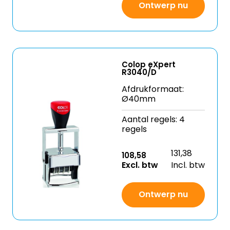
Ontwerp nu
Colop eXpert
R3040/D
Afdrukformaat:
Ø40mm
Aantal regels: 4
regels
131,38
108,58
Excl. btw
Incl. btw
Ontwerp nu