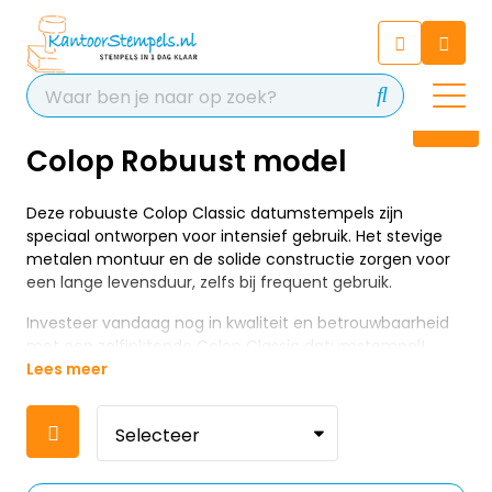
Chatbot
Chat 24/7 met onze chatbot
voor hulp
Contact
Colop Robuust model
Deze robuuste Colop Classic datumstempels zijn
speciaal ontworpen voor intensief gebruik. Het stevige
metalen montuur en de solide constructie zorgen voor
een lange levensduur, zelfs bij frequent gebruik.
Investeer vandaag nog in kwaliteit en betrouwbaarheid
met een zelfinktende Colop Classic datumstempel!
Lees meer