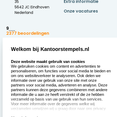
Extra informatie
35
5642 JC Eindhoven
Onze vacatures
Nederland
9
2377 beoordelingen
Zakelijk:
Klantenservice:
Welkom bij Kantoorstempels.nl
select language
Aanvraag op maat
Contact opnemen
Deze website maakt gebruik van cookies
We gebruiken cookies om content en advertenties te
Betaling &
Veel gestelde vragen
personaliseren, om functies voor social media te bieden en
Verzending
om ons websiteverkeer te analyseren. Ook delen we
Retourneren
informatie over uw gebruik van onze site met onze
Wederverkoper
partners voor social media, adverteren en analyse. Deze
Herroepingsrecht
worden
partners kunnen deze gegevens combineren met andere
informatie die u aan ze heeft verstrekt of die ze hebben
Sale
verzameld op basis van uw gebruik van hun services.
Voor meer informatie over de gegevens welke wij
verzamelen verwijzen wij u graag door naar ons privacy
statement.