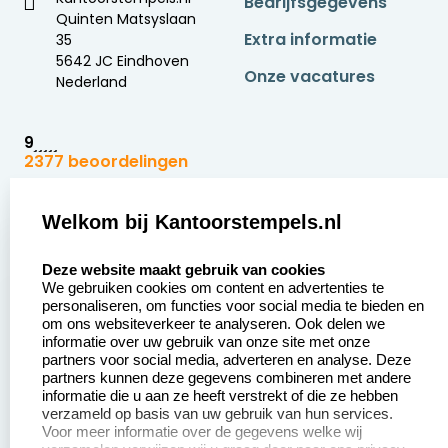
Bedrijfsgegevens
Quinten Matsyslaan
Extra informatie
35
5642 JC Eindhoven
Onze vacatures
Nederland
9
2377 beoordelingen
Zakelijk:
Klantenservice:
Welkom bij Kantoorstempels.nl
select language
Aanvraag op maat
Contact opnemen
Deze website maakt gebruik van cookies
We gebruiken cookies om content en advertenties te
Betaling &
Veel gestelde vragen
personaliseren, om functies voor social media te bieden en
Verzending
om ons websiteverkeer te analyseren. Ook delen we
Retourneren
informatie over uw gebruik van onze site met onze
Wederverkoper
partners voor social media, adverteren en analyse. Deze
Herroepingsrecht
worden
partners kunnen deze gegevens combineren met andere
informatie die u aan ze heeft verstrekt of die ze hebben
Sale
verzameld op basis van uw gebruik van hun services.
Voor meer informatie over de gegevens welke wij