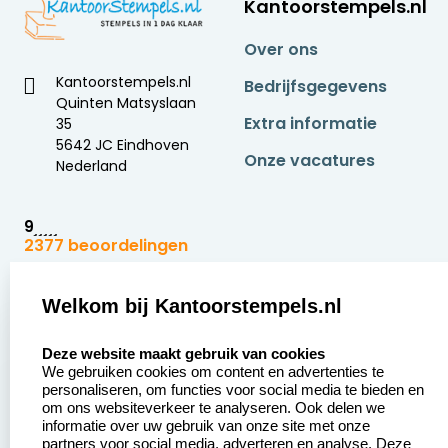
Kantoorstempels.nl
Over ons
Kantoorstempels.nl
Bedrijfsgegevens
Quinten Matsyslaan
Extra informatie
35
5642 JC Eindhoven
Onze vacatures
Nederland
9
2377 beoordelingen
Zakelijk:
Klantenservice:
Welkom bij Kantoorstempels.nl
select language
Aanvraag op maat
Contact opnemen
Deze website maakt gebruik van cookies
We gebruiken cookies om content en advertenties te
Betaling &
Veel gestelde vragen
personaliseren, om functies voor social media te bieden en
Verzending
om ons websiteverkeer te analyseren. Ook delen we
Retourneren
informatie over uw gebruik van onze site met onze
Wederverkoper
partners voor social media, adverteren en analyse. Deze