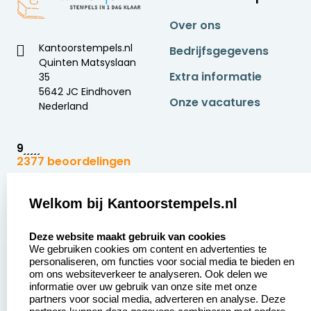
Over ons
Kantoorstempels.nl
Bedrijfsgegevens
Quinten Matsyslaan
Extra informatie
35
5642 JC Eindhoven
Onze vacatures
Nederland
9
2377 beoordelingen
Zakelijk:
Klantenservice:
Welkom bij Kantoorstempels.nl
select language
Aanvraag op maat
Contact opnemen
Deze website maakt gebruik van cookies
We gebruiken cookies om content en advertenties te
Betaling &
Veel gestelde vragen
personaliseren, om functies voor social media te bieden en
Verzending
om ons websiteverkeer te analyseren. Ook delen we
Retourneren
informatie over uw gebruik van onze site met onze
Wederverkoper
partners voor social media, adverteren en analyse. Deze
Herroepingsrecht
worden