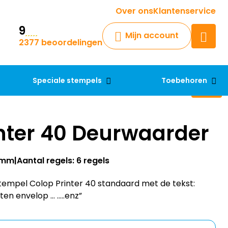
Krijg een antwoord op uw vraag
Over ons
Klantenservice
9
Chatbot
Mijn account
2377 beoordelingen
Chat 24/7 met onze chatbot
voor hulp
Contact
Speciale stempels
Toebehoren
inter 40 Deurwaarder
23mm
Aantal regels: 6 regels
empel Colop Printer 40 standaard met de tekst:
ten envelop … …..enz”