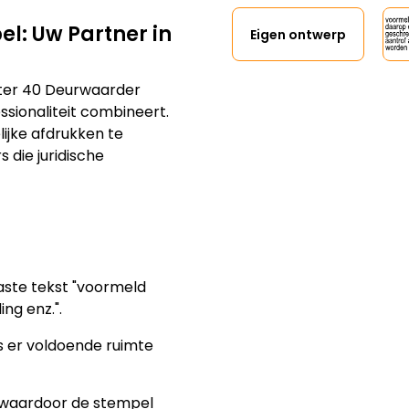
l: Uw Partner in
Eigen ontwerp
nter 40 Deurwaarder
sionaliteit combineert.
ijke afdrukken te
 die juridische
ste tekst "voormeld
ng enz.".
 er voldoende ruimte
 waardoor de stempel