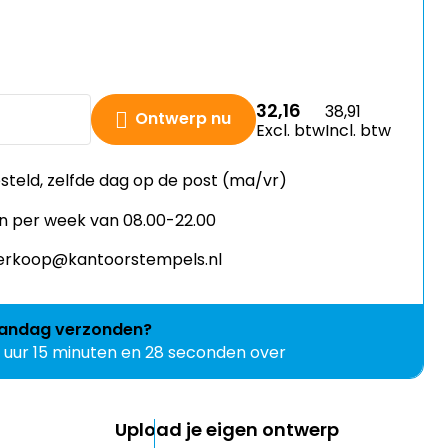
32,16
38,91
Ontwerp nu
Excl. btw
Incl. btw
esteld, zelfde dag op de post (ma/vr)
n per week van 08.00-22.00
 verkoop@kantoorstempels.nl
andag
verzonden?
1 uur 15 minuten en 28 seconden over
Upload je eigen ontwerp