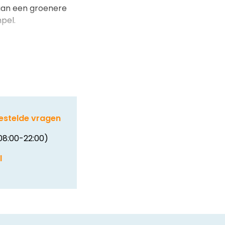
 aan een groenere
pel.
estelde vragen
08:00-22:00)
l