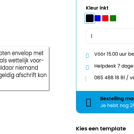
Kleur inkt
Vóór 15.00 uur b
Helpdesk 7 dage
085 488 18 81 /
Bestelling
ma
Je hebt nog
2
Kies een template