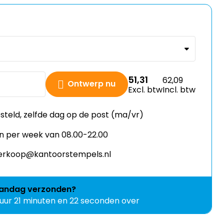
51,31
62,09
Ontwerp nu
Excl. btw
Incl. btw
esteld, zelfde dag op de post (ma/vr)
n per week van 08.00-22.00
 verkoop@kantoorstempels.nl
andag
verzonden?
 uur 21 minuten en 21 seconden over