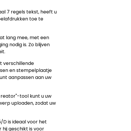
l 7 regels tekst, heeft u
pelafdrukken toe te
aat lang mee, met een
ng nodig is. Zo blijven
it.
it verschillende
ussen en stempelplaatje
 kunt aanpassen aan uw
creator"-tool kunt u uw
werp uploaden, zodat uw
5/D is ideaal voor het
ij geschikt is voor