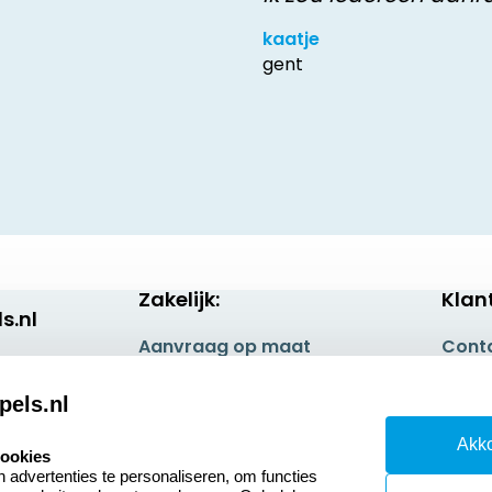
kaatje
gent
Zakelijk:
Klan
s.nl
Aanvraag op maat
Cont
Betaling & Verzending
Veel 
pels.nl
Wederverkoper
Retou
Akko
worden
cookies
Herro
advertenties te personaliseren, om functies
Sale