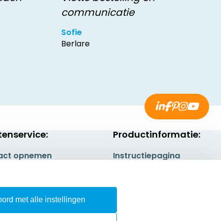
communicatie
Sofie
Berlare
tenservice:
Productinformatie:
act opnemen
Instructiepagina
gestelde vragen
Aanleverspecificaties
rneren
Safety Sheets
ord met alle instellingen
epingsrecht
Sitemap