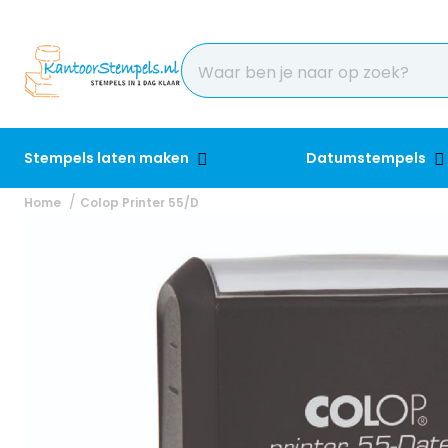
Stempels laten maken
Datumstempels
Home
Colop Printer 55/D