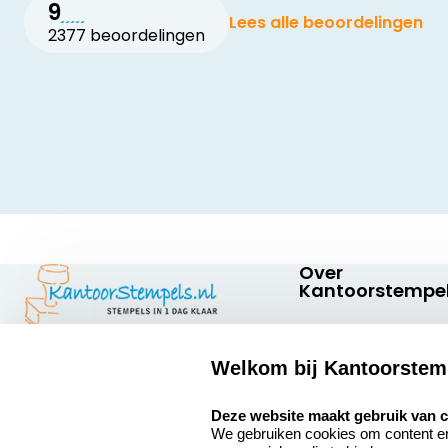
9
Lees alle beoordelingen
2377 beoordelingen
Over
Kantoorstempel
Over ons
Welkom bij Kantoorstem
Bedrijfsgegevens
Kantoorstempels.nl
Quinten Matsyslaan
select language
Extra informatie
Deze website maakt gebruik van 
35
We gebruiken cookies om content en 
5642 JC Eindhoven
Onze vacatures