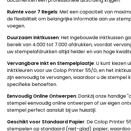
documenten een professionele uitstraling krijgen.
Ruimte voor 7 Regels
: Met een capaciteit van maximaa
de flexibiliteit om belangrijke informatie aan uw stem
voegen.
Duurzaam Inktkussen
: Het ingebouwde inktkussen g
bereik van 4.000 tot 7.000 afdrukken, voordat vervangi
uw stempelafdrukken altijd helder en van hoge kwalite
Vervangbare Inkt en Stempelplaatje
: U kunt kiezen u
inktkleuren voor uw Colop Printer 55/D, en het inktk
zijn eenvoudig te vervangen, waardoor u de stempel
specifieke behoeften.
Eenvoudig Online Ontwerpen
: Dankzij onze handige "
stempel eenvoudig online ontwerpen of uw eigen ont
stempel perfect aansluit bij uw huisstijl.
Geschikt voor Standaard Papier
: De Colop Printer 5
stempelen op standaard (niet-glad) papier, waardoor h