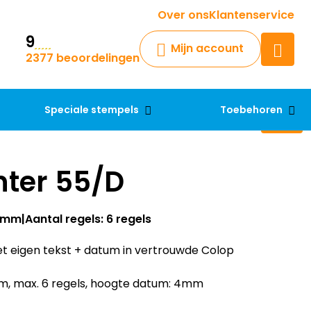
Krijg een antwoord op uw vraag
Over ons
Klantenservice
9
Chatbot
Mijn account
2377 beoordelingen
Chat 24/7 met onze chatbot
voor hulp
Contact
Speciale stempels
Toebehoren
nter 55/D
40mm
Aantal regels: 6 regels
t eigen tekst + datum in vertrouwde Colop
, max. 6 regels, hoogte datum: 4mm