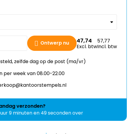
47,74
57,77
Ontwerp nu
Excl. btw
Incl. btw
esteld, zelfde dag op de post (ma/vr)
n per week van 08.00-22.00
 verkoop@kantoorstempels.nl
andag
verzonden?
 uur 9 minuten en 49 seconden over