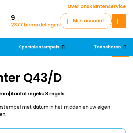
Krijg een antwoord op uw vraag
Over ons
Klantenservice
9
Chatbot
Mijn account
2377 beoordelingen
Chat 24/7 met onze chatbot
voor hulp
Contact
Speciale stempels
Toebehoren
nter Q43/D
43mm
Aantal regels: 8 regels
mstempel met datum in het midden en uw eigen
en.