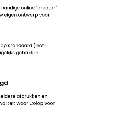
 handige online "creator"
w eigen ontwerp voor
 op standaard (niet-
elijks gebruik in
rgd
heldere afdrukken en
aliteit waar Colop voor