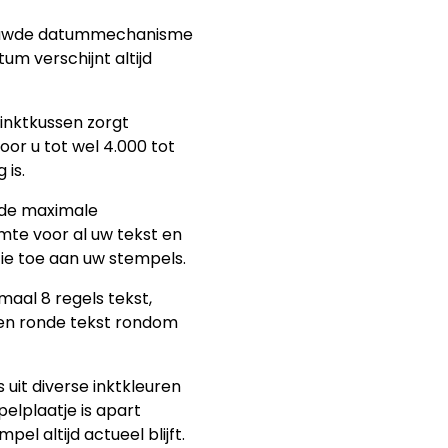
ebouwde datummechanisme
um verschijnt altijd
inktkussen zorgt
or u tot wel 4.000 tot
 is.
nde maximale
te voor al uw tekst en
tie toe aan uw stempels.
aal 8 regels tekst,
een ronde tekst rondom
es uit diverse inktkleuren
elplaatje is apart
l altijd actueel blijft.