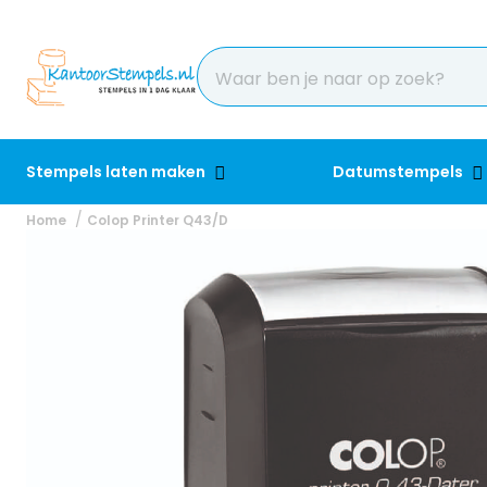
Stempels laten maken
Datumstempels
Home
Colop Printer Q43/D