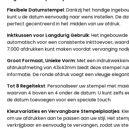
Flexibele Datumstempel
: Dankzij het handige ing
kunt u de datum eenvoudig naar wens instellen. De dat
perfect gecentreerd in het midden van uw afdruk.
Inktkussen voor Langdurig Gebruik
: Het ingebouwde 
automatisch voor een consistente inkttoevoer, waardo
7.000 afdrukken kunt maken voordat vervanging nodig
Groot Formaat, Unieke Vorm
: Met een indrukwekke
afdrukafmeting van 43x43mm biedt deze stempel ruim
informatie. De ronde afdruk voegt een vleugje elegan
Tot 8 Regeltekst
: Personaliseer uw stempel met maxim
waarvan 4 boven en 4 onder de datum. U kunt zelfs 
de datum toevoegen voor een speciale touch.
Kleurvariaties en Vervangbare Stempelplaatjes
: Ki
om uw afdrukken aan te passen aan uw stijl. Het stemp
verkrijgbaar en eenvoudig te vervangen, zodat uw stempe