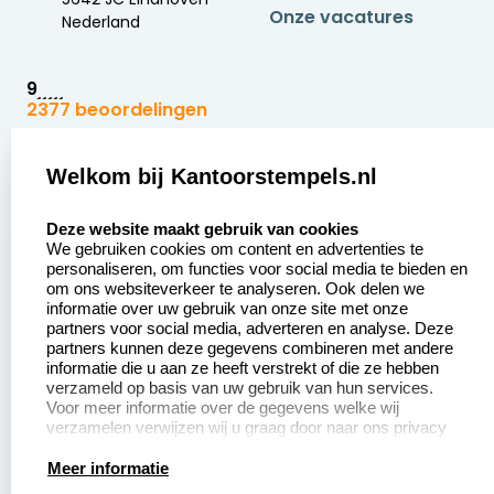
Onze vacatures
Nederland
9
2377 beoordelingen
Zakelijk:
Klantenservice:
Welkom bij Kantoorstempels.nl
select language
Aanvraag op maat
Contact opnemen
Deze website maakt gebruik van cookies
We gebruiken cookies om content en advertenties te
Betaling &
Veel gestelde vragen
personaliseren, om functies voor social media te bieden en
Verzending
om ons websiteverkeer te analyseren. Ook delen we
Retourneren
informatie over uw gebruik van onze site met onze
Wederverkoper
partners voor social media, adverteren en analyse. Deze
Herroepingsrecht
worden
partners kunnen deze gegevens combineren met andere
informatie die u aan ze heeft verstrekt of die ze hebben
Sale
verzameld op basis van uw gebruik van hun services.
Voor meer informatie over de gegevens welke wij
verzamelen verwijzen wij u graag door naar ons privacy
statement.
Productinformatie:
Meer informatie