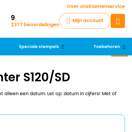
Krijg een antwoord op uw vraag
Over ons
Klantenservice
9
Chatbot
Mijn account
2377 beoordelingen
Chat 24/7 met onze chatbot
voor hulp
Contact
Speciale stempels
Toebehoren
nter S120/SD
 alleen een datum. Let op: datum in cijfers! Met of