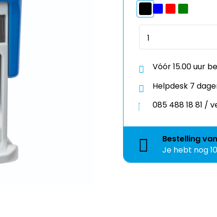
Vóór 15.00 uur b
Helpdesk 7 dage
085 488 18 81 /
Bestelling
va
Je hebt nog
1